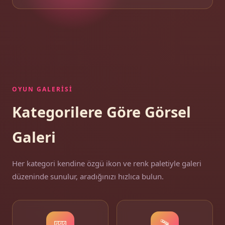
OYUN GALERISI
Kategorilere Göre Görsel
Galeri
Her kategori kendine özgü ikon ve renk paletiyle galeri
düzeninde sunulur, aradığınızı hızlıca bulun.