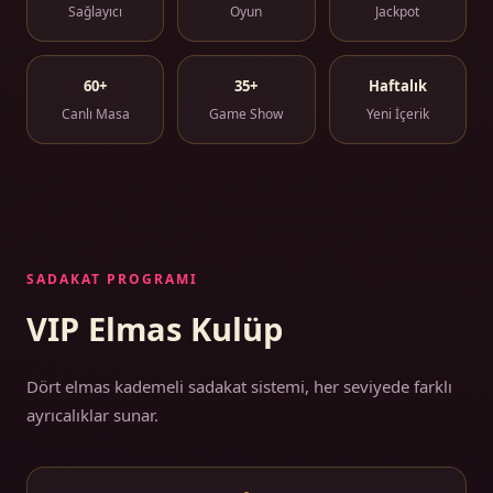
Sağlayıcı
Oyun
Jackpot
60+
35+
Haftalık
Canlı Masa
Game Show
Yeni İçerik
SADAKAT PROGRAMI
VIP Elmas Kulüp
Dört elmas kademeli sadakat sistemi, her seviyede farklı
ayrıcalıklar sunar.