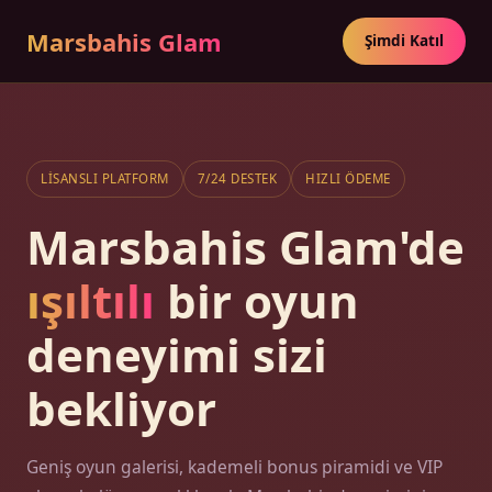
Marsbahis Glam
Şimdi Katıl
LISANSLI PLATFORM
7/24 DESTEK
HIZLI ÖDEME
Marsbahis Glam'de
ışıltılı
bir oyun
deneyimi sizi
bekliyor
Geniş oyun galerisi, kademeli bonus piramidi ve VIP