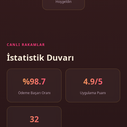
Hoşgeldin
CANLI RAKAMLAR
İstatistik Duvarı
%98.7
4.9/5
Ödeme Başarı Oranı
Uygulama Puanı
32