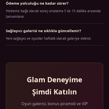
Ödeme yolculuğu ne kadar sürer?
Yönteme bağlı olarak süreç ortalama 5 ila 15 dakika arasında
tamamlanır.
Sağlayıcı galerisi ne sıklıkla güncellenir?
Yeni sağlayıcı ve oyunlar haftalık olarak galeriye eklenir.
Glam Deneyime
Şimdi Katılın
Oyun galerisi, bonus piramidi ve VIP