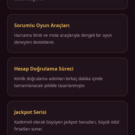
Sorumlu Oyun Araçları
Harcama limiti ve mola araçlarıyla dengeli bir oyun
deneyimi desteklenir.
Hesap Doğrulama Süreci
Kimlik doğrulama adımları birkaç dakika içinde
tamamlanacak şekilde tasarlanmıştır.
Jackpot Serisi
Kademeli olarak büyüyen jackpot havuzları, büyük ödül
fırsatları sunar.