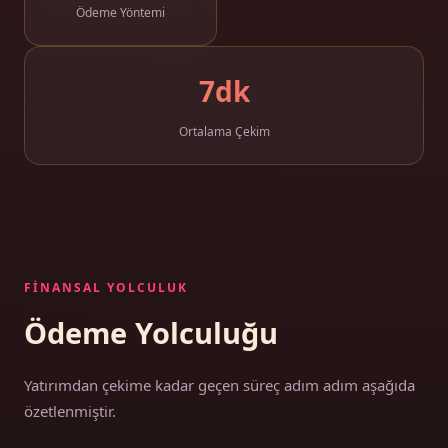
Ödeme Yöntemi
7dk
Ortalama Çekim
FINANSAL YOLCULUK
Ödeme Yolculuğu
Yatırımdan çekime kadar geçen süreç adım adım aşağıda
özetlenmiştir.