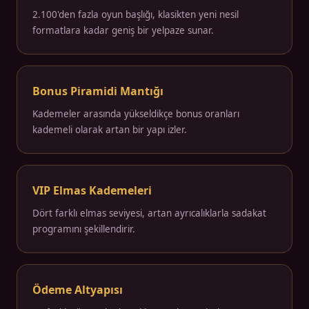
2.100'den fazla oyun başlığı, klasikten yeni nesil
formatlara kadar geniş bir yelpaze sunar.
Bonus Piramidi Mantığı
Kademeler arasında yükseldikçe bonus oranları
kademeli olarak artan bir yapı izler.
VIP Elmas Kademeleri
Dört farklı elmas seviyesi, artan ayrıcalıklarla sadakat
programını şekillendirir.
Ödeme Altyapısı