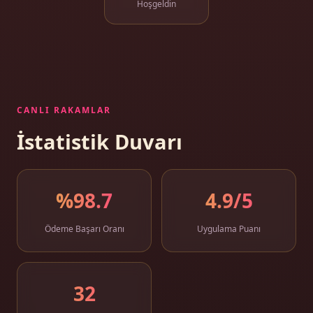
Hoşgeldin
CANLI RAKAMLAR
İstatistik Duvarı
%98.7
4.9/5
Ödeme Başarı Oranı
Uygulama Puanı
32