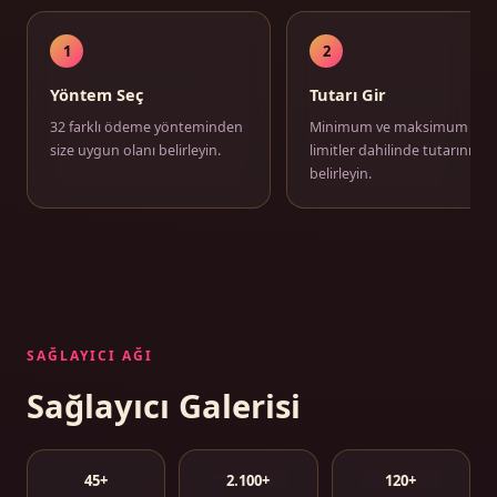
1
2
Yöntem Seç
Tutarı Gir
32 farklı ödeme yönteminden
Minimum ve maksimum
size uygun olanı belirleyin.
limitler dahilinde tutarınızı
belirleyin.
SAĞLAYICI AĞI
Sağlayıcı Galerisi
45+
2.100+
120+