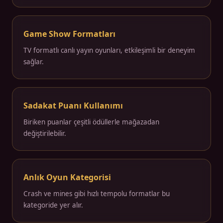
Game Show Formatları
TV formatlı canlı yayın oyunları, etkileşimli bir deneyim
sağlar.
Sadakat Puanı Kullanımı
Biriken puanlar çeşitli ödüllerle mağazadan
değiştirilebilir.
Anlık Oyun Kategorisi
Crash ve mines gibi hızlı tempolu formatlar bu
kategoride yer alır.