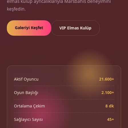
elmas kulüp ayrıcalıklarıyla Marsbahis deneyimini
keşfedin.
Galeriyi Keşfet
VIP Elmas Kulüp
Aktif Oyuncu
21.600+
Oyun Başlığı
2.100+
Ortalama Çekim
8 dk
Sağlayıcı Sayısı
45+