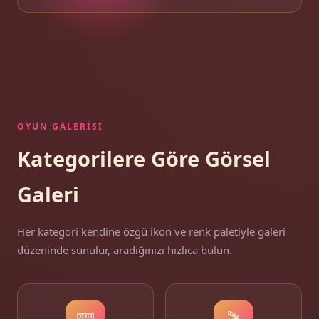
OYUN GALERISI
Kategorilere Göre Görsel
Galeri
Her kategori kendine özgü ikon ve renk paletiyle galeri
düzeninde sunulur, aradığınızı hızlıca bulun.