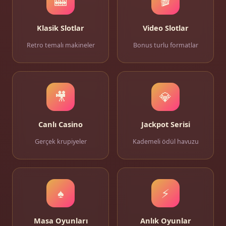
🎰
🎬
Klasik Slotlar
Video Slotlar
Retro temalı makineler
Bonus turlu formatlar
🎥
💎
Canlı Casino
Jackpot Serisi
Gerçek krupiyeler
Kademeli ödül havuzu
♠️
⚡
Masa Oyunları
Anlık Oyunlar