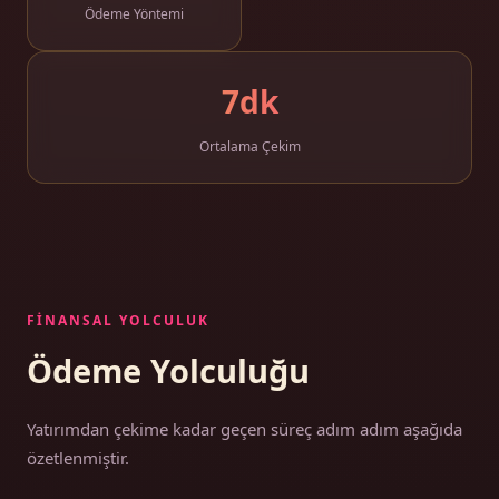
Ödeme Yöntemi
7dk
Ortalama Çekim
FINANSAL YOLCULUK
Ödeme Yolculuğu
Yatırımdan çekime kadar geçen süreç adım adım aşağıda
özetlenmiştir.