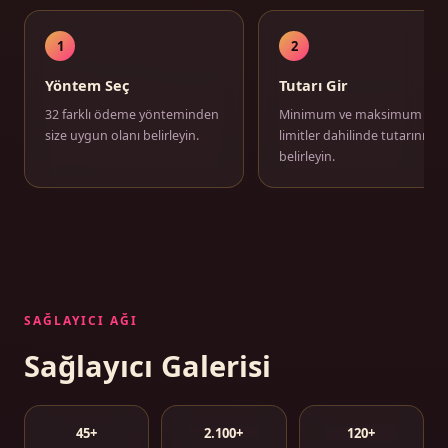
1
2
Yöntem Seç
Tutarı Gir
32 farklı ödeme yönteminden
Minimum ve maksimum
size uygun olanı belirleyin.
limitler dahilinde tutarınızı
belirleyin.
SAĞLAYICI AĞI
Sağlayıcı Galerisi
45+
2.100+
120+