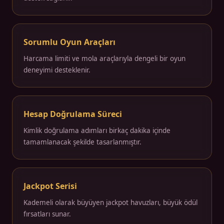
Sorumlu Oyun Araçları
Harcama limiti ve mola araçlarıyla dengeli bir oyun
deneyimi desteklenir.
Hesap Doğrulama Süreci
Kimlik doğrulama adımları birkaç dakika içinde
tamamlanacak şekilde tasarlanmıştır.
Jackpot Serisi
Kademeli olarak büyüyen jackpot havuzları, büyük ödül
fırsatları sunar.