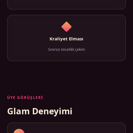
Kraliyet Elması
Sınırsız öncelikli çekim
ÜYE GÖRÜŞLERI
Glam Deneyimi