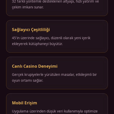
32 farklı yöntemle desteklenen altyapı, hızlı yatırım ve
çekim imkanı sunar.
Sağlayıcı Çeşitliliği
45'in üzerinde sağlayıcı, düzenli olarak yeni içerik
ekleyerek kütüphaneyi büyütür.
Canlı Casino Deneyimi
Gerçek krupiyelerle yürütülen masalar, etkileşimli bir
oyun ortamı sağlar.
Mobil Erişim
Uygulama üzerinden düşük veri kullanımıyla optimize