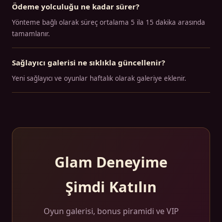
Ödeme yolculuğu ne kadar sürer?
Yönteme bağlı olarak süreç ortalama 5 ila 15 dakika arasında
tamamlanır.
Sağlayıcı galerisi ne sıklıkla güncellenir?
Yeni sağlayıcı ve oyunlar haftalık olarak galeriye eklenir.
Glam Deneyime
Şimdi Katılın
Oyun galerisi, bonus piramidi ve VIP