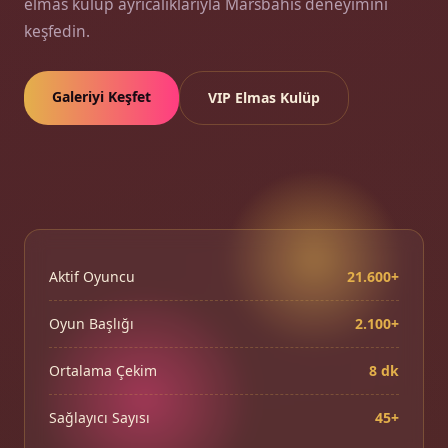
elmas kulüp ayrıcalıklarıyla Marsbahis deneyimini
keşfedin.
Galeriyi Keşfet
VIP Elmas Kulüp
Aktif Oyuncu
21.600+
Oyun Başlığı
2.100+
Ortalama Çekim
8 dk
Sağlayıcı Sayısı
45+