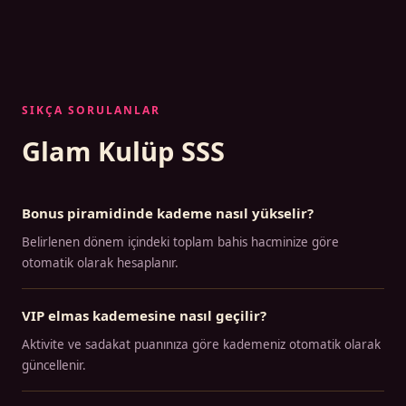
SIKÇA SORULANLAR
Glam Kulüp SSS
Bonus piramidinde kademe nasıl yükselir?
Belirlenen dönem içindeki toplam bahis hacminize göre
otomatik olarak hesaplanır.
VIP elmas kademesine nasıl geçilir?
Aktivite ve sadakat puanınıza göre kademeniz otomatik olarak
güncellenir.