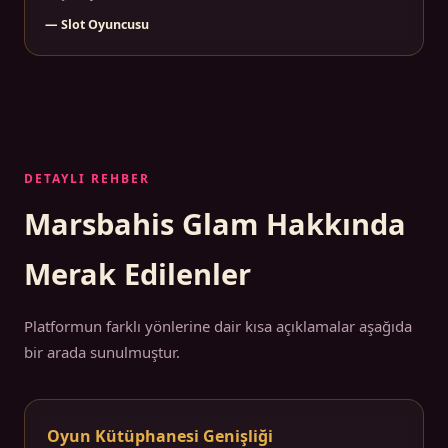
— Slot Oyuncusu
DETAYLI REHBER
Marsbahis Glam Hakkında
Merak Edilenler
Platformun farklı yönlerine dair kısa açıklamalar aşağıda
bir arada sunulmuştur.
Oyun Kütüphanesi Genişliği