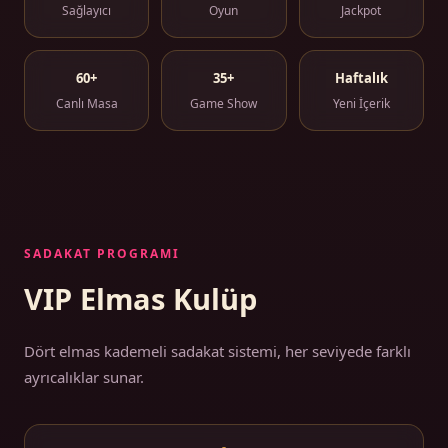
Sağlayıcı
Oyun
Jackpot
60+
35+
Haftalık
Canlı Masa
Game Show
Yeni İçerik
SADAKAT PROGRAMI
VIP Elmas Kulüp
Dört elmas kademeli sadakat sistemi, her seviyede farklı
ayrıcalıklar sunar.