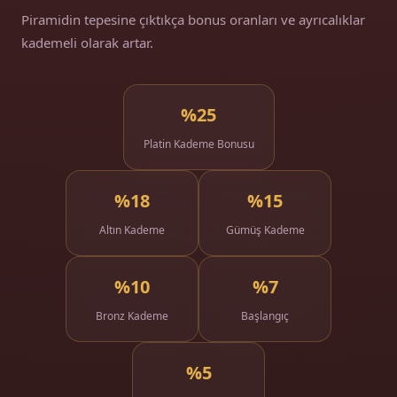
Piramidin tepesine çıktıkça bonus oranları ve ayrıcalıklar
kademeli olarak artar.
%25
Platin Kademe Bonusu
%18
%15
Altın Kademe
Gümüş Kademe
%10
%7
Bronz Kademe
Başlangıç
%5