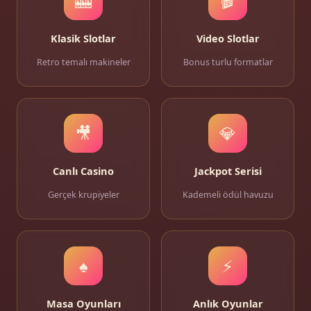
🎰
🎬
Klasik Slotlar
Video Slotlar
Retro temalı makineler
Bonus turlu formatlar
🎥
💎
Canlı Casino
Jackpot Serisi
Gerçek krupiyeler
Kademeli ödül havuzu
♠️
⚡
Masa Oyunları
Anlık Oyunlar