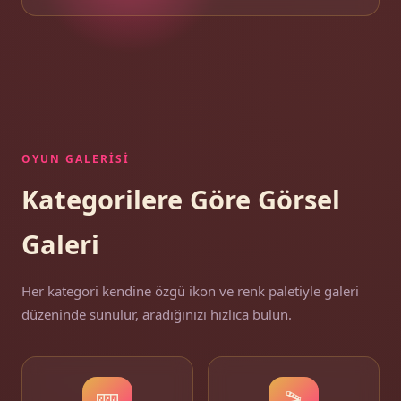
OYUN GALERISI
Kategorilere Göre Görsel
Galeri
Her kategori kendine özgü ikon ve renk paletiyle galeri
düzeninde sunulur, aradığınızı hızlıca bulun.