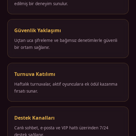
edilmiş bir deneyim sunulur.
Güvenlik Yaklaşımı
Uçtan uca şifreleme ve bağımsız denetimlerle güvenli
bir ortam sağlanır.
Turnuva Katılımı
Haftalık turnuvalar, aktif oyunculara ek ödül kazanma
fırsatı sunar.
Destek Kanalları
Canlı sohbet, e-posta ve VIP hattı üzerinden 7/24
destek sağlanır.