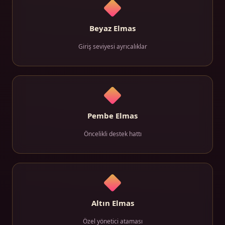
Beyaz Elmas
Giriş seviyesi ayrıcalıklar
Pembe Elmas
Öncelikli destek hattı
Altın Elmas
Özel yönetici ataması