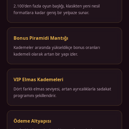
2.100'den fazla oyun başlığı, klasikten yeni nesil
formatlara kadar geniş bir yelpaze sunar.
Bonus Piramidi Mantığı
Kademeler arasında yükseldikçe bonus oranları
kademeli olarak artan bir yapı izler.
VIP Elmas Kademeleri
Dört farklı elmas seviyesi, artan ayrıcalıklarla sadakat
programını şekillendirir.
Ödeme Altyapısı