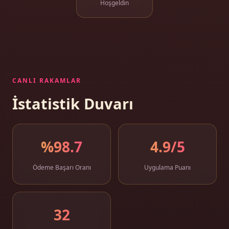
Hoşgeldin
CANLI RAKAMLAR
İstatistik Duvarı
%98.7
4.9/5
Ödeme Başarı Oranı
Uygulama Puanı
32