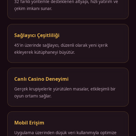
32 farklı yöntemle desteklenen altyapı, hızlı yatırım ve
çekim imkanı sunar.
Sağlayıcı Çeşitliliği
45'in üzerinde sağlayıcı, düzenli olarak yeni içerik
ekleyerek kütüphaneyi büyütür.
Canlı Casino Deneyimi
Gerçek krupiyelerle yürütülen masalar, etkileşimli bir
oyun ortamı sağlar.
Mobil Erişim
Uygulama üzerinden düşük veri kullanımıyla optimize