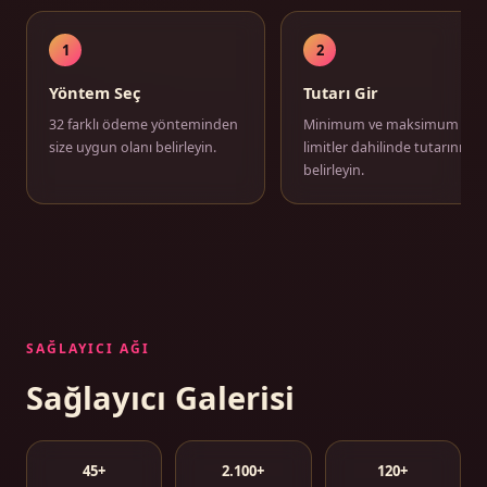
1
2
Yöntem Seç
Tutarı Gir
32 farklı ödeme yönteminden
Minimum ve maksimum
size uygun olanı belirleyin.
limitler dahilinde tutarınızı
belirleyin.
SAĞLAYICI AĞI
Sağlayıcı Galerisi
45+
2.100+
120+