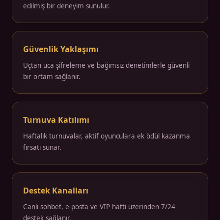
edilmiş bir deneyim sunulur.
Güvenlik Yaklaşımı
Uçtan uca şifreleme ve bağımsız denetimlerle güvenli
bir ortam sağlanır.
Turnuva Katılımı
Haftalık turnuvalar, aktif oyunculara ek ödül kazanma
fırsatı sunar.
Destek Kanalları
Canlı sohbet, e-posta ve VIP hattı üzerinden 7/24
destek sağlanır.