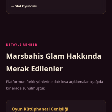
— Slot Oyuncusu
DETAYLI REHBER
Marsbahis Glam Hakkında
Merak Edilenler
Platformun farklı yönlerine dair kısa açıklamalar aşağıda
bir arada sunulmuştur.
Oyun Kütüphanesi Genişliği