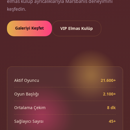
elmas kulüp ayrıcalıklarıyla Marsbahis deneyimini
keşfedin.
Galeriyi Keşfet
VIP Elmas Kulüp
Aktif Oyuncu
21.600+
Oyun Başlığı
2.100+
Ortalama Çekim
8 dk
Sağlayıcı Sayısı
45+