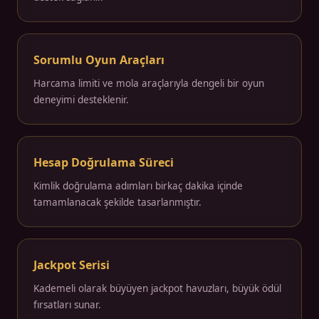
Sorumlu Oyun Araçları
Harcama limiti ve mola araçlarıyla dengeli bir oyun
deneyimi desteklenir.
Hesap Doğrulama Süreci
Kimlik doğrulama adımları birkaç dakika içinde
tamamlanacak şekilde tasarlanmıştır.
Jackpot Serisi
Kademeli olarak büyüyen jackpot havuzları, büyük ödül
fırsatları sunar.