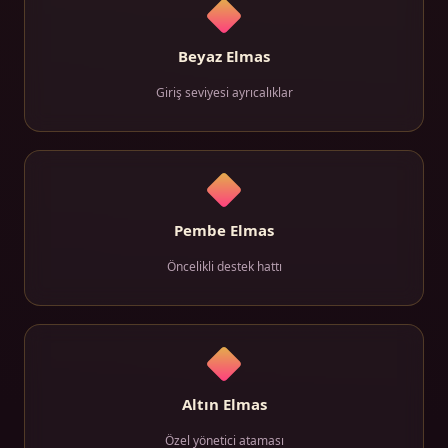
Beyaz Elmas
Giriş seviyesi ayrıcalıklar
Pembe Elmas
Öncelikli destek hattı
Altın Elmas
Özel yönetici ataması