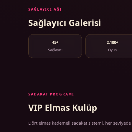
SAĞLAYICI AĞI
Sağlayıcı Galerisi
45+
2.100+
Sağlayıcı
Oyun
SADAKAT PROGRAMI
VIP Elmas Kulüp
Dört elmas kademeli sadakat sistemi, her seviyede fa