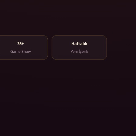
35+
Haftalık
Game Show
Yeni İçerik