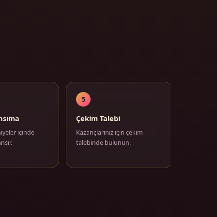
5
nsıma
Çekim Talebi
iyeler içinde
Kazançlarınız için çekim
nsır.
talebinde bulunun.