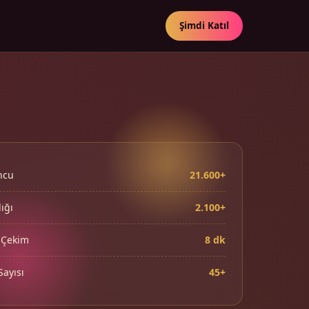
Şimdi Katıl
ncu
21.600+
ığı
2.100+
 Çekim
8 dk
Sayısı
45+