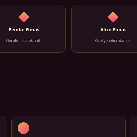
Pembe Elmas
Altın Elmas
Öncelikli destek hattı
Özel yönetici ataması