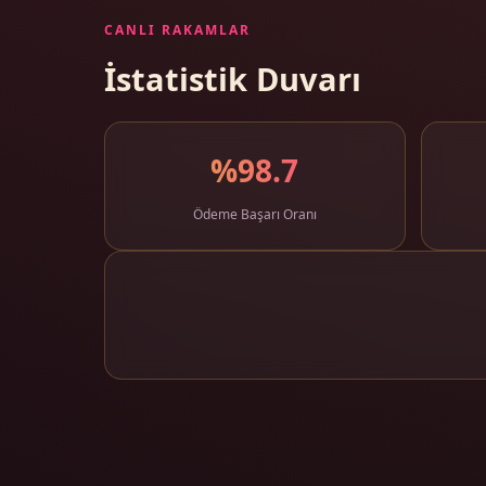
CANLI RAKAMLAR
İstatistik Duvarı
%98.7
Ödeme Başarı Oranı