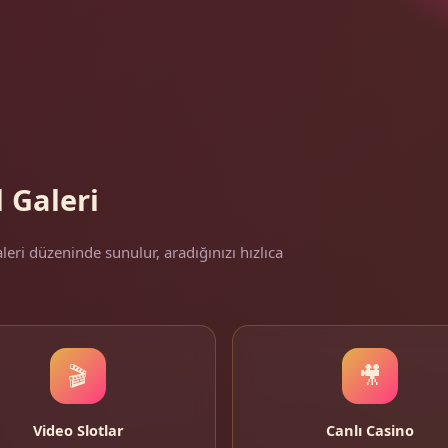
 Galeri
eri düzeninde sunulur, aradığınızı hızlıca
🎬
🎥
Video Slotlar
Canlı Casino