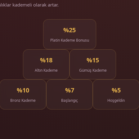
lıklar kademeli olarak artar.
%25
Platin Kademe Bonusu
%18
%15
Altın Kademe
Gümüş Kademe
%10
%7
%5
Bronz Kademe
Başlangıç
Hoşgeldin