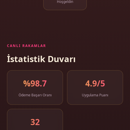
Hoşgeldin
CANLI RAKAMLAR
İstatistik Duvarı
%98.7
4.9/5
Ödeme Başarı Oranı
Uygulama Puanı
32