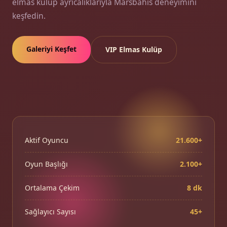
elmas kulüp ayrıcalıklarıyla Marsbahis deneyimini
keşfedin.
Galeriyi Keşfet
VIP Elmas Kulüp
Aktif Oyuncu
21.600+
Oyun Başlığı
2.100+
Ortalama Çekim
8 dk
Sağlayıcı Sayısı
45+