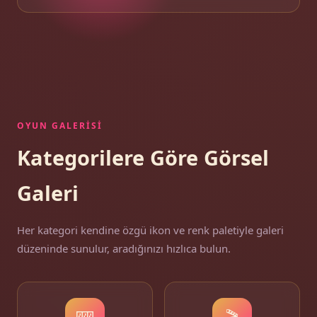
OYUN GALERISI
Kategorilere Göre Görsel
Galeri
Her kategori kendine özgü ikon ve renk paletiyle galeri
düzeninde sunulur, aradığınızı hızlıca bulun.