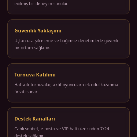
edilmiş bir deneyim sunulur.
Güvenlik Yaklaşımı
Uçtan uca şifreleme ve bağımsız denetimlerle güvenli
bir ortam sağlanır.
Turnuva Katılımı
Haftalık turnuvalar, aktif oyunculara ek ödül kazanma
fırsatı sunar.
Destek Kanalları
Canlı sohbet, e-posta ve VIP hattı üzerinden 7/24
destek sağlanır.