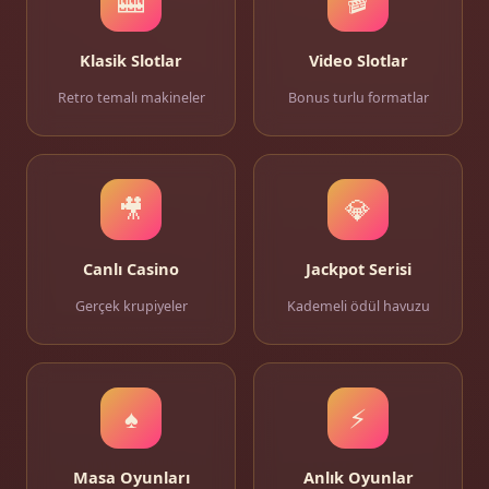
🎰
🎬
Klasik Slotlar
Video Slotlar
Retro temalı makineler
Bonus turlu formatlar
🎥
💎
Canlı Casino
Jackpot Serisi
Gerçek krupiyeler
Kademeli ödül havuzu
♠️
⚡
Masa Oyunları
Anlık Oyunlar