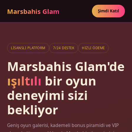
Marsbahis Glam
Şimdi Katıl
LISANSLI PLATFORM
7/24 DESTEK
HIZLI ÖDEME
Marsbahis Glam'de
ışıltılı
bir oyun
deneyimi sizi
bekliyor
Geniş oyun galerisi, kademeli bonus piramidi ve VIP