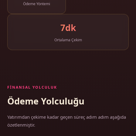
Ödeme Yöntemi
7dk
Ortalama Çekim
FINANSAL YOLCULUK
Ödeme Yolculuğu
Yatırımdan çekime kadar geçen süreç adım adım aşağıda
özetlenmiştir.