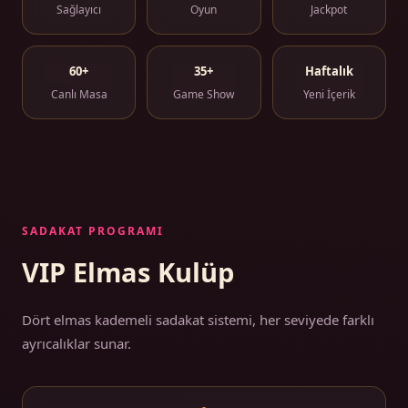
Sağlayıcı
Oyun
Jackpot
60+
35+
Haftalık
Canlı Masa
Game Show
Yeni İçerik
SADAKAT PROGRAMI
VIP Elmas Kulüp
Dört elmas kademeli sadakat sistemi, her seviyede farklı
ayrıcalıklar sunar.