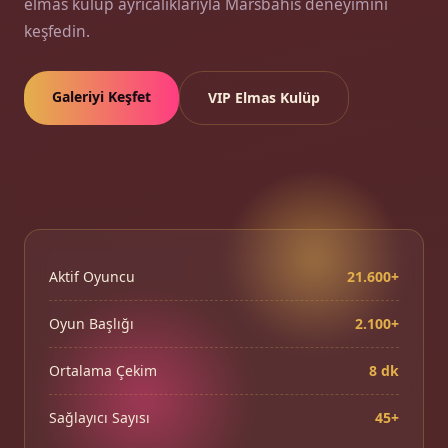
elmas kulüp ayrıcalıklarıyla Marsbahis deneyimini
keşfedin.
Galeriyi Keşfet
VIP Elmas Kulüp
Aktif Oyuncu
21.600+
Oyun Başlığı
2.100+
Ortalama Çekim
8 dk
Sağlayıcı Sayısı
45+