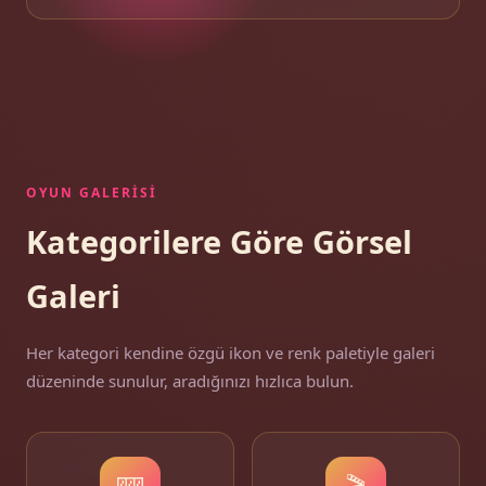
OYUN GALERISI
Kategorilere Göre Görsel
Galeri
Her kategori kendine özgü ikon ve renk paletiyle galeri
düzeninde sunulur, aradığınızı hızlıca bulun.