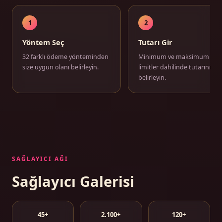
1
2
Yöntem Seç
Tutarı Gir
32 farklı ödeme yönteminden
Minimum ve maksimum
size uygun olanı belirleyin.
limitler dahilinde tutarınızı
belirleyin.
SAĞLAYICI AĞI
Sağlayıcı Galerisi
45+
2.100+
120+