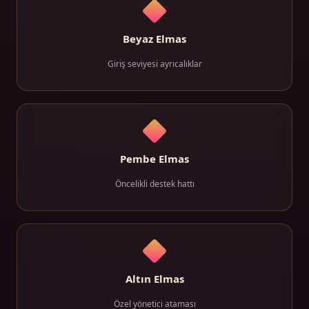
Beyaz Elmas
Giriş seviyesi ayrıcalıklar
Pembe Elmas
Öncelikli destek hattı
Altın Elmas
Özel yönetici ataması