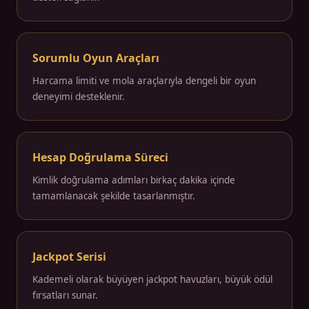
Sorumlu Oyun Araçları
Harcama limiti ve mola araçlarıyla dengeli bir oyun
deneyimi desteklenir.
Hesap Doğrulama Süreci
Kimlik doğrulama adımları birkaç dakika içinde
tamamlanacak şekilde tasarlanmıştır.
Jackpot Serisi
Kademeli olarak büyüyen jackpot havuzları, büyük ödül
fırsatları sunar.