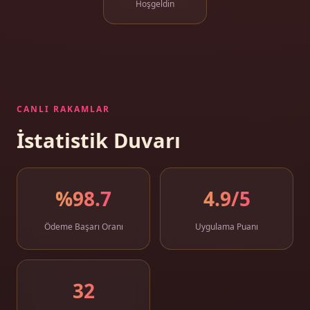
Hoşgeldin
CANLI RAKAMLAR
İstatistik Duvarı
%98.7
4.9/5
Ödeme Başarı Oranı
Uygulama Puanı
32