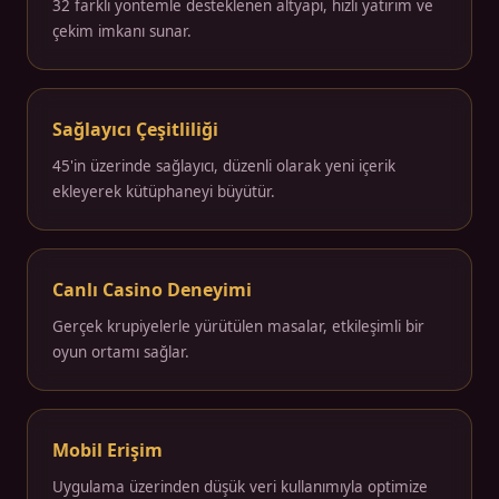
32 farklı yöntemle desteklenen altyapı, hızlı yatırım ve
çekim imkanı sunar.
Sağlayıcı Çeşitliliği
45'in üzerinde sağlayıcı, düzenli olarak yeni içerik
ekleyerek kütüphaneyi büyütür.
Canlı Casino Deneyimi
Gerçek krupiyelerle yürütülen masalar, etkileşimli bir
oyun ortamı sağlar.
Mobil Erişim
Uygulama üzerinden düşük veri kullanımıyla optimize