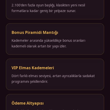
2.100'den fazla oyun başlığı, klasikten yeni nesil
formatlara kadar geniş bir yelpaze sunar.
Bonus Piramidi Mantığı
Kademeler arasında yükseldikçe bonus oranları
kademeli olarak artan bir yapı izler.
VIP Elmas Kademeleri
Dört farklı elmas seviyesi, artan ayrıcalıklarla sadakat
programını şekillendirir.
Ödeme Altyapısı