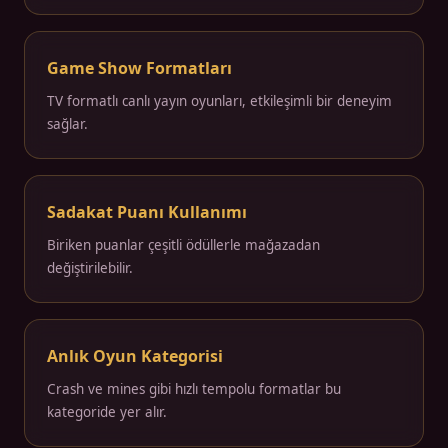
Game Show Formatları
TV formatlı canlı yayın oyunları, etkileşimli bir deneyim
sağlar.
Sadakat Puanı Kullanımı
Biriken puanlar çeşitli ödüllerle mağazadan
değiştirilebilir.
Anlık Oyun Kategorisi
Crash ve mines gibi hızlı tempolu formatlar bu
kategoride yer alır.