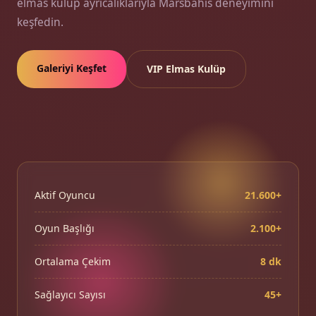
elmas kulüp ayrıcalıklarıyla Marsbahis deneyimini
keşfedin.
Galeriyi Keşfet
VIP Elmas Kulüp
Aktif Oyuncu
21.600+
Oyun Başlığı
2.100+
Ortalama Çekim
8 dk
Sağlayıcı Sayısı
45+