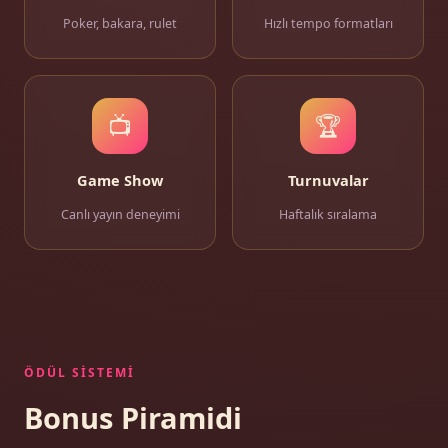
Poker, bakara, rulet
Hızlı tempo formatları
📺
🏆
Game Show
Turnuvalar
Canlı yayın deneyimi
Haftalık sıralama
ÖDÜL SISTEMI
Bonus Piramidi