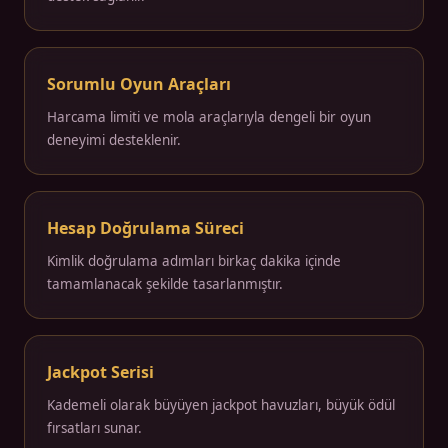
Sorumlu Oyun Araçları
Harcama limiti ve mola araçlarıyla dengeli bir oyun
deneyimi desteklenir.
Hesap Doğrulama Süreci
Kimlik doğrulama adımları birkaç dakika içinde
tamamlanacak şekilde tasarlanmıştır.
Jackpot Serisi
Kademeli olarak büyüyen jackpot havuzları, büyük ödül
fırsatları sunar.