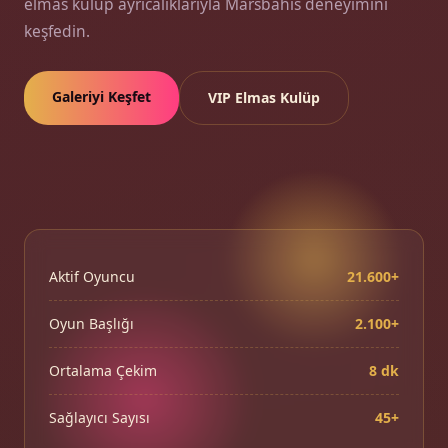
elmas kulüp ayrıcalıklarıyla Marsbahis deneyimini
keşfedin.
Galeriyi Keşfet
VIP Elmas Kulüp
Aktif Oyuncu
21.600+
Oyun Başlığı
2.100+
Ortalama Çekim
8 dk
Sağlayıcı Sayısı
45+