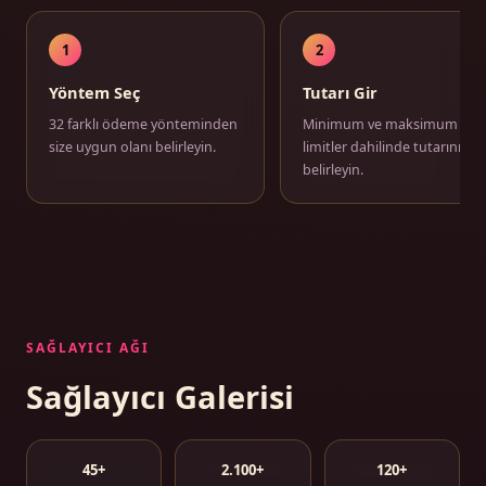
1
2
Yöntem Seç
Tutarı Gir
32 farklı ödeme yönteminden
Minimum ve maksimum
size uygun olanı belirleyin.
limitler dahilinde tutarınızı
belirleyin.
SAĞLAYICI AĞI
Sağlayıcı Galerisi
45+
2.100+
120+