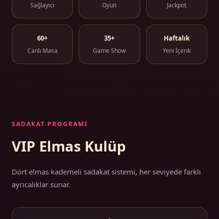
Sağlayıcı
Oyun
Jackpot
60+
35+
Haftalık
Canlı Masa
Game Show
Yeni İçerik
SADAKAT PROGRAMI
VIP Elmas Kulüp
Dört elmas kademeli sadakat sistemi, her seviyede farklı
ayrıcalıklar sunar.