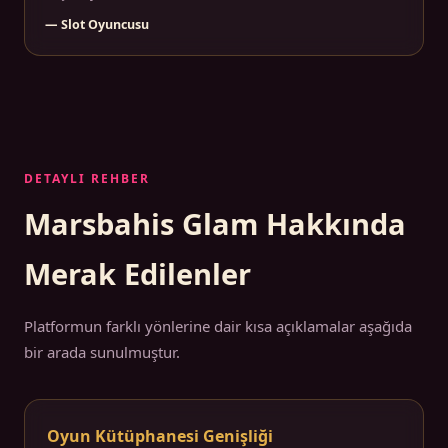
— Slot Oyuncusu
DETAYLI REHBER
Marsbahis Glam Hakkında
Merak Edilenler
Platformun farklı yönlerine dair kısa açıklamalar aşağıda
bir arada sunulmuştur.
Oyun Kütüphanesi Genişliği