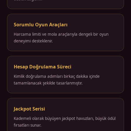
Sorumlu Oyun Araçları
Harcama limiti ve mola araçlarıyla dengeli bir oyun
deneyimi desteklenir.
Hesap Doğrulama Süreci
Kimlik doğrulama adımları birkaç dakika içinde
tamamlanacak şekilde tasarlanmıştır.
Jackpot Serisi
Kademeli olarak büyüyen jackpot havuzları, büyük ödül
fırsatları sunar.