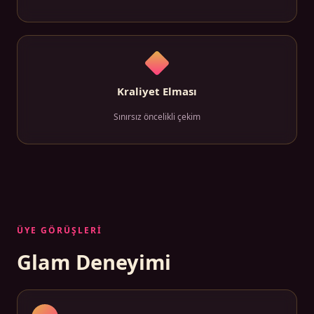
Kraliyet Elması
Sınırsız öncelikli çekim
ÜYE GÖRÜŞLERI
Glam Deneyimi