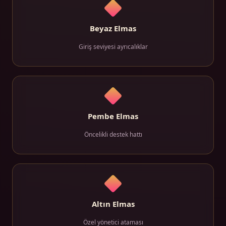
Beyaz Elmas
Giriş seviyesi ayrıcalıklar
Pembe Elmas
Öncelikli destek hattı
Altın Elmas
Özel yönetici ataması