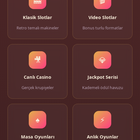
🎰
🎬
Klasik Slotlar
Video Slotlar
Retro temalı makineler
Bonus turlu formatlar
🎥
💎
Canlı Casino
Jackpot Serisi
Gerçek krupiyeler
Kademeli ödül havuzu
♠️
⚡
Masa Oyunları
Anlık Oyunlar