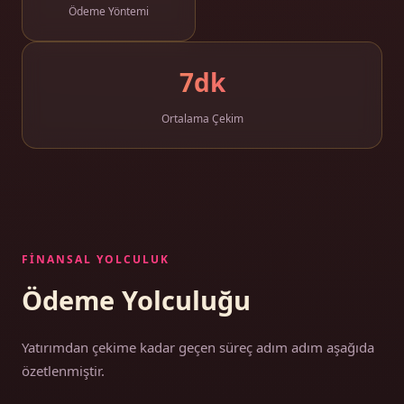
Ödeme Yöntemi
7dk
Ortalama Çekim
FINANSAL YOLCULUK
Ödeme Yolculuğu
Yatırımdan çekime kadar geçen süreç adım adım aşağıda
özetlenmiştir.