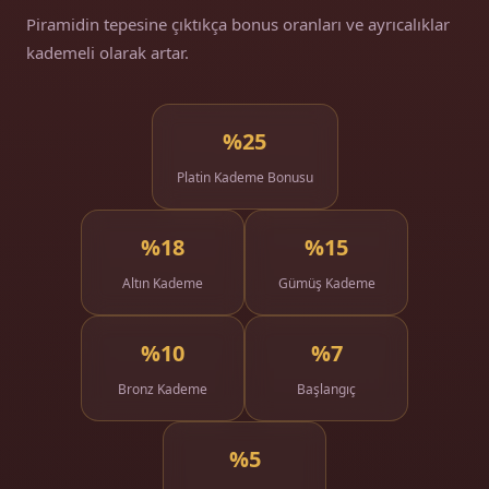
Piramidin tepesine çıktıkça bonus oranları ve ayrıcalıklar
kademeli olarak artar.
%25
Platin Kademe Bonusu
%18
%15
Altın Kademe
Gümüş Kademe
%10
%7
Bronz Kademe
Başlangıç
%5