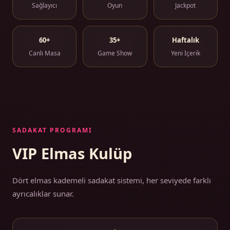
Sağlayıcı
Oyun
Jackpot
60+
35+
Haftalık
Canlı Masa
Game Show
Yeni İçerik
SADAKAT PROGRAMI
VIP Elmas Kulüp
Dört elmas kademeli sadakat sistemi, her seviyede farklı
ayrıcalıklar sunar.