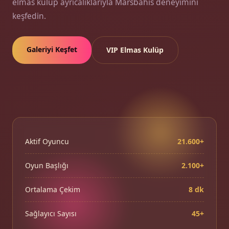
elmas kulüp ayrıcalıklarıyla Marsbahis deneyimini
keşfedin.
Galeriyi Keşfet
VIP Elmas Kulüp
Aktif Oyuncu
21.600+
Oyun Başlığı
2.100+
Ortalama Çekim
8 dk
Sağlayıcı Sayısı
45+