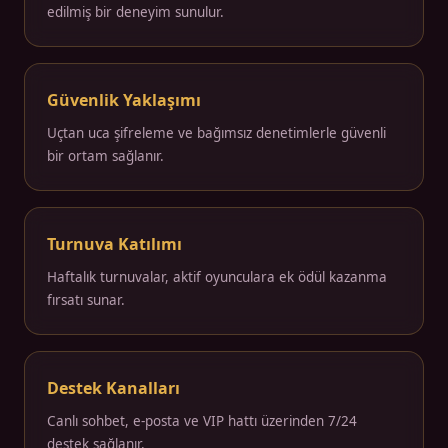
edilmiş bir deneyim sunulur.
Güvenlik Yaklaşımı
Uçtan uca şifreleme ve bağımsız denetimlerle güvenli
bir ortam sağlanır.
Turnuva Katılımı
Haftalık turnuvalar, aktif oyunculara ek ödül kazanma
fırsatı sunar.
Destek Kanalları
Canlı sohbet, e-posta ve VIP hattı üzerinden 7/24
destek sağlanır.