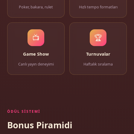
Poker, bakara, rulet
Hızlı tempo formatları
📺
🏆
Game Show
Turnuvalar
Canlı yayın deneyimi
Haftalık sıralama
ÖDÜL SISTEMI
Bonus Piramidi