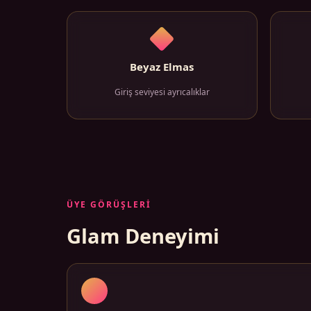
Beyaz Elmas
Giriş seviyesi ayrıcalıklar
ÜYE GÖRÜŞLERI
Glam Deneyimi