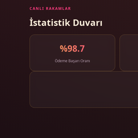
CANLI RAKAMLAR
İstatistik Duvarı
%98.7
Ödeme Başarı Oranı