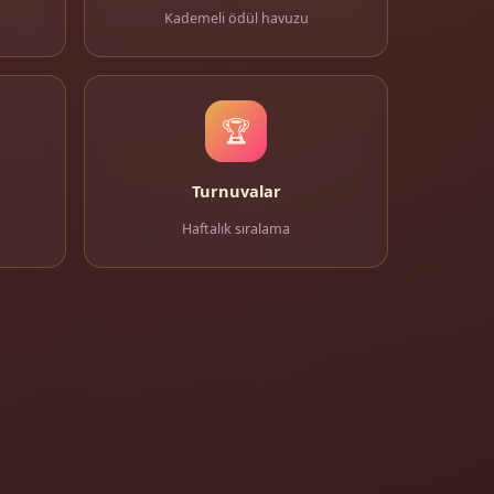
Kademeli ödül havuzu
🏆
Turnuvalar
Haftalık sıralama