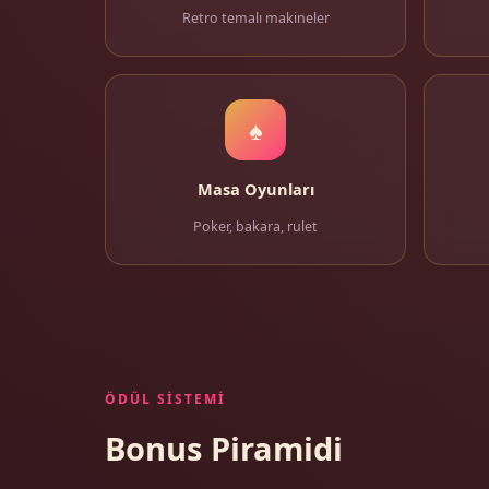
Retro temalı makineler
♠️
Masa Oyunları
Poker, bakara, rulet
ÖDÜL SISTEMI
Bonus Piramidi