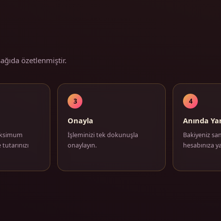
ğıda özetlenmiştir.
3
4
Onayla
Anında Ya
aksimum
İşleminizi tek dokunuşla
Bakiyeniz san
 tutarınızı
onaylayın.
hesabınıza ya