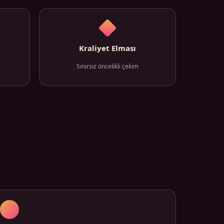
Kraliyet Elması
Sınırsız öncelikli çekim