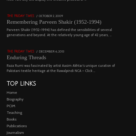
03
4543 views
POSTED
OCTOBER 2, 2009
DECEMBER
THE FRIDAY TIMES
ON
29,
Remembering Parveen Shakir (1952-1994)
2022
04
Parveen Shakir (1952-1994) has defined the sensibilities of several
generations and beyond. At the relatively young age of 42 years, …
4453 views
POSTED
DECEMBER 6, 2013
FEBRUARY
THE FRIDAY TIMES
ON
18,
Enduring Threads
2023
Raza Rumi was fascinated by artist Aasim Akhtar’s unique curation of
Pakistani textile heritage at the Rawalpindi NCA – Click …
TOP LINKS
Home
Biography
PCIM
Teaching
Books
Publications
Journalism