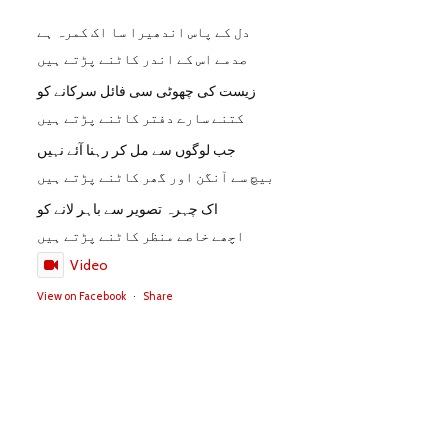
دل کے پاس اندھیرا سا اک کمرہ ہے
صدمے اس کے اندر کاٹنے پڑتے ہیں
زیست کی چھوٹی سی فائل سرکانے کو
کتنے سارے دفتر کاٹنے پڑتے ہیں
جب لوگوں سے مل کر رہنا آئے نہیں
بیچ سے آنگن اور گھر کاٹنے پڑتے ہیں
اک چہرہ تصویر سے باہر لانے کو
اچھے خاصے منظر کاٹنے پڑتے ہیں
Video
View on Facebook
·
Share