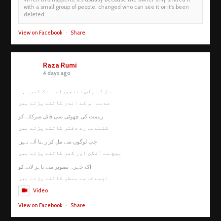
with a small group of people, changed who can see it or it's been
deleted.
View on Facebook
·
Share
Raza Rumi
4 days ago
دل کے پاس اندھیرا سا اک کمرہ ہے
صدمے اس کے اندر کاٹنے پڑتے ہیں
زیست کی چھوٹی سی فائل سرکانے کو
کتنے سارے دفتر کاٹنے پڑتے ہیں
جب لوگوں سے مل کر رہنا آئے نہیں
بیچ سے آنگن اور گھر کاٹنے پڑتے ہیں
اک چہرہ تصویر سے باہر لانے کو
اچھے خاصے منظر کاٹنے پڑتے ہیں
Video
View on Facebook
·
Share