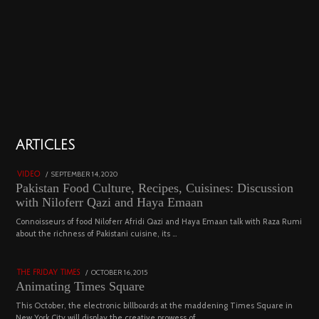
01
ARTICLES
18800 views
POSTED
SEPTEMBER 14, 2020
FEBRUARY
VIDEO
ON
19,
Pakistan Food Culture, Recipes, Cuisines: Discussion
2023
with Niloferr Qazi and Haya Emaan
02
Connoisseurs of food Niloferr Afridi Qazi and Haya Emaan talk with Raza Rumi
about the richness of Pakistani cuisine, its …
5122 views
POSTED
OCTOBER 16, 2015
NOVEMBER
THE FRIDAY TIMES
ON
19,
Animating Times Square
2022
This October, the electronic billboards at the maddening Times Square in
New York City will display the creative prowess of …