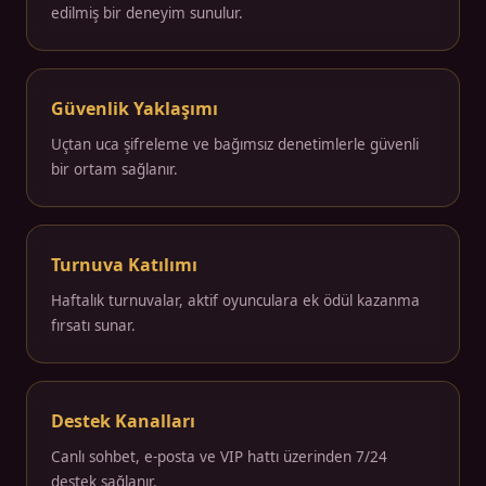
edilmiş bir deneyim sunulur.
Güvenlik Yaklaşımı
Uçtan uca şifreleme ve bağımsız denetimlerle güvenli
bir ortam sağlanır.
Turnuva Katılımı
Haftalık turnuvalar, aktif oyunculara ek ödül kazanma
fırsatı sunar.
Destek Kanalları
Canlı sohbet, e-posta ve VIP hattı üzerinden 7/24
destek sağlanır.