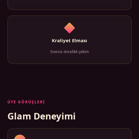
Kraliyet Elması
Sınırsız öncelikli çekim
ÜYE GÖRÜŞLERI
Glam Deneyimi