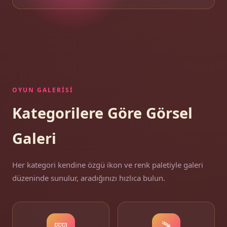
OYUN GALERISI
Kategorilere Göre Görsel
Galeri
Her kategori kendine özgü ikon ve renk paletiyle galeri
düzeninde sunulur, aradığınızı hızlıca bulun.