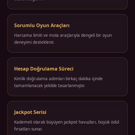
Sorumlu Oyun Araçları
Harcama limiti ve mola araçlarıyla dengeli bir oyun
deneyimi desteklenir.
Hesap Doğrulama Süreci
Kimlik doğrulama adımları birkaç dakika içinde
tamamlanacak şekilde tasarlanmıştır.
Jackpot Serisi
Kademeli olarak büyüyen jackpot havuzları, büyük ödül
fırsatları sunar.