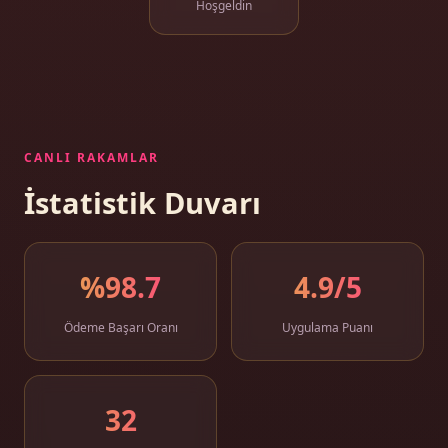
Hoşgeldin
CANLI RAKAMLAR
İstatistik Duvarı
%98.7
4.9/5
Ödeme Başarı Oranı
Uygulama Puanı
32