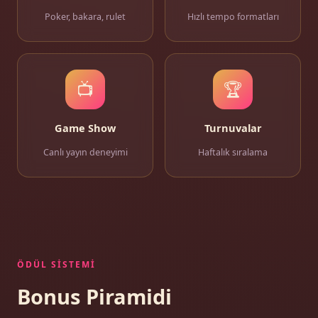
Poker, bakara, rulet
Hızlı tempo formatları
📺
🏆
Game Show
Turnuvalar
Canlı yayın deneyimi
Haftalık sıralama
ÖDÜL SISTEMI
Bonus Piramidi