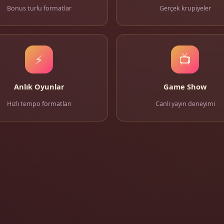
Bonus turlu formatlar
Gerçek krupiyeler
⚡
📺
Anlık Oyunlar
Game Show
Hızlı tempo formatları
Canlı yayın deneyimi