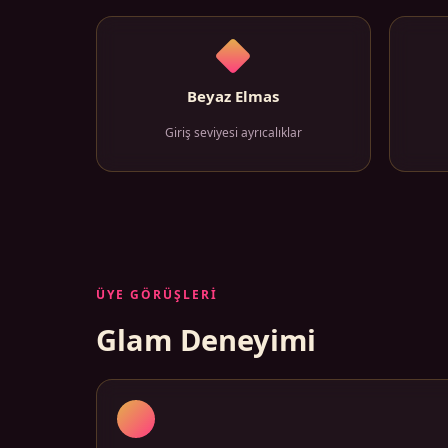
Beyaz Elmas
Giriş seviyesi ayrıcalıklar
ÜYE GÖRÜŞLERI
Glam Deneyimi