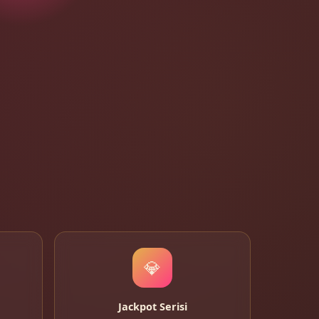
💎
Jackpot Serisi