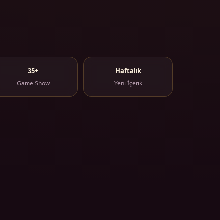
35+
Haftalık
Game Show
Yeni İçerik