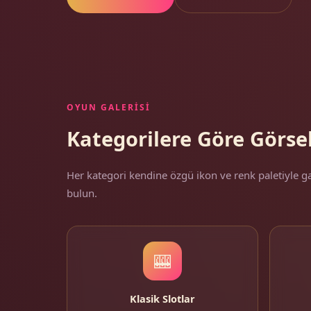
OYUN GALERISI
Kategorilere Göre Görsel
Her kategori kendine özgü ikon ve renk paletiyle gal
bulun.
🎰
Klasik Slotlar