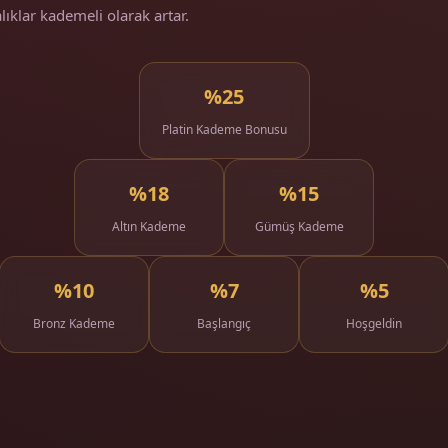
lıklar kademeli olarak artar.
%25
Platin Kademe Bonusu
%18
%15
Altın Kademe
Gümüş Kademe
%10
%7
%5
Bronz Kademe
Başlangıç
Hoşgeldin