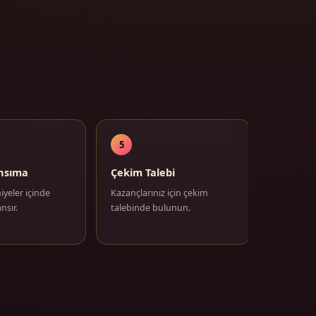
5
nsıma
Çekim Talebi
iyeler içinde
Kazançlarınız için çekim
nsır.
talebinde bulunun.