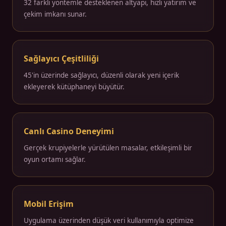
32 farklı yöntemle desteklenen altyapı, hızlı yatırım ve
çekim imkanı sunar.
Sağlayıcı Çeşitliliği
45'in üzerinde sağlayıcı, düzenli olarak yeni içerik
ekleyerek kütüphaneyi büyütür.
Canlı Casino Deneyimi
Gerçek krupiyelerle yürütülen masalar, etkileşimli bir
oyun ortamı sağlar.
Mobil Erişim
Uygulama üzerinden düşük veri kullanımıyla optimize