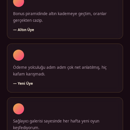
Bonus piramidinde altın kademeye geçtim, oranlar
gerçekten cazip.
— Altın Üye
Ödeme yolculuğu adım adım çok net anlatılmış, hiç
kafam karışmadı.
— Yeni Üye
Sağlayıcı galerisi sayesinde her hafta yeni oyun
keşfediyorum.