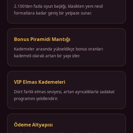
2.100'den fazla oyun başlığı, klasikten yeni nesil
formatlara kadar geniş bir yelpaze sunar.
Bonus Piramidi Mantığı
Kademeler arasında yükseldikçe bonus oranları
kademeli olarak artan bir yapı izler.
VIP Elmas Kademeleri
Dört farklı elmas seviyesi, artan ayrıcalıklarla sadakat
programını şekillendirir.
Ödeme Altyapısı