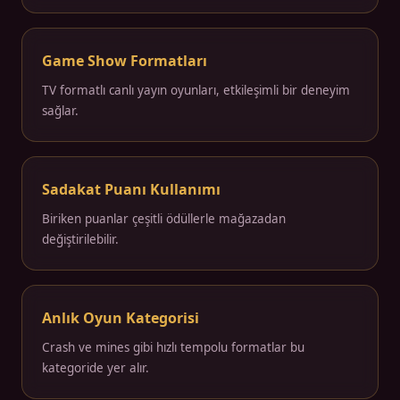
Game Show Formatları
TV formatlı canlı yayın oyunları, etkileşimli bir deneyim
sağlar.
Sadakat Puanı Kullanımı
Biriken puanlar çeşitli ödüllerle mağazadan
değiştirilebilir.
Anlık Oyun Kategorisi
Crash ve mines gibi hızlı tempolu formatlar bu
kategoride yer alır.