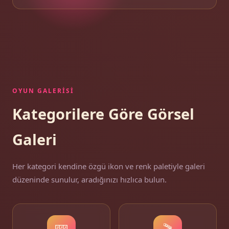
OYUN GALERISI
Kategorilere Göre Görsel
Galeri
Her kategori kendine özgü ikon ve renk paletiyle galeri
düzeninde sunulur, aradığınızı hızlıca bulun.