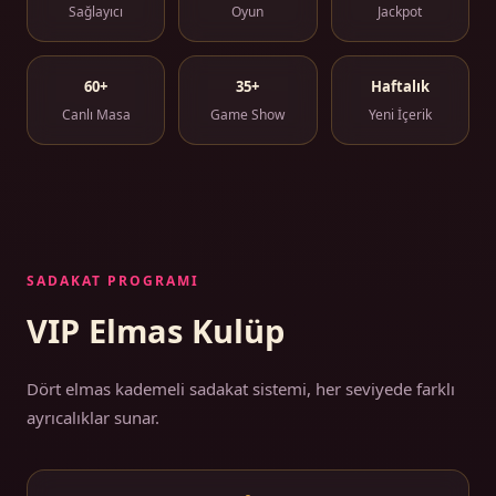
Sağlayıcı
Oyun
Jackpot
60+
35+
Haftalık
Canlı Masa
Game Show
Yeni İçerik
SADAKAT PROGRAMI
VIP Elmas Kulüp
Dört elmas kademeli sadakat sistemi, her seviyede farklı
ayrıcalıklar sunar.