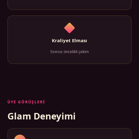
Kraliyet Elması
Sınırsız öncelikli çekim
ÜYE GÖRÜŞLERI
Glam Deneyimi