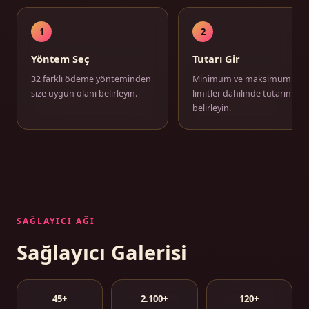
1
2
Yöntem Seç
Tutarı Gir
32 farklı ödeme yönteminden
Minimum ve maksimum
size uygun olanı belirleyin.
limitler dahilinde tutarınızı
belirleyin.
SAĞLAYICI AĞI
Sağlayıcı Galerisi
45+
2.100+
120+