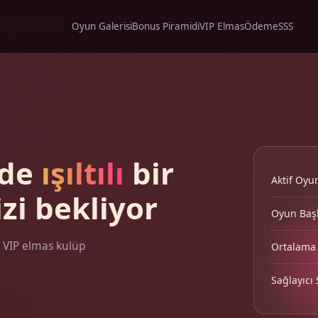
Oyun Galerisi
Bonus Piramidi
VIP Elmas
Ödeme
SSS
'de
ışıltılı
bir
Aktif Oyu
zi bekliyor
Oyun Başl
e VIP elmas kulüp
Ortalama
Sağlayıcı 