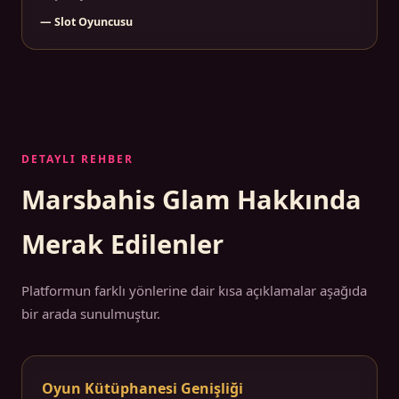
— Slot Oyuncusu
DETAYLI REHBER
Marsbahis Glam Hakkında
Merak Edilenler
Platformun farklı yönlerine dair kısa açıklamalar aşağıda
bir arada sunulmuştur.
Oyun Kütüphanesi Genişliği