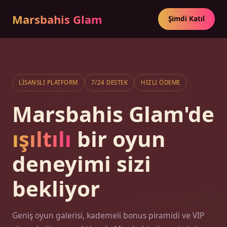
Marsbahis Glam
Şimdi Katıl
LISANSLI PLATFORM
7/24 DESTEK
HIZLI ÖDEME
Marsbahis Glam'de
ışıltılı
bir oyun
deneyimi sizi
bekliyor
Geniş oyun galerisi, kademeli bonus piramidi ve VIP