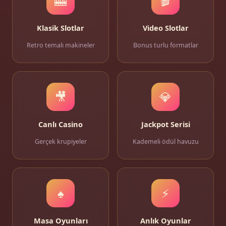
🎰
🎬
Klasik Slotlar
Video Slotlar
Retro temalı makineler
Bonus turlu formatlar
🎥
💎
Canlı Casino
Jackpot Serisi
Gerçek krupiyeler
Kademeli ödül havuzu
♠️
⚡
Masa Oyunları
Anlık Oyunlar