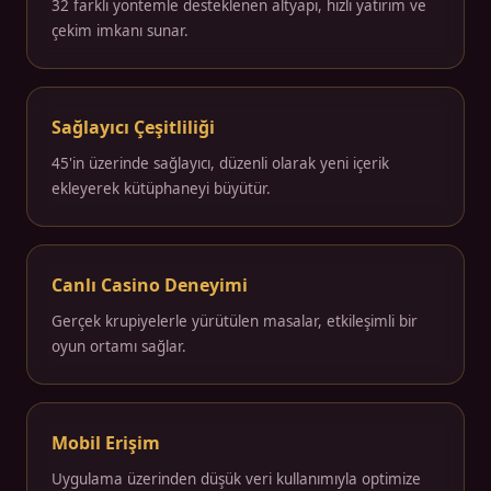
32 farklı yöntemle desteklenen altyapı, hızlı yatırım ve
çekim imkanı sunar.
Sağlayıcı Çeşitliliği
45'in üzerinde sağlayıcı, düzenli olarak yeni içerik
ekleyerek kütüphaneyi büyütür.
Canlı Casino Deneyimi
Gerçek krupiyelerle yürütülen masalar, etkileşimli bir
oyun ortamı sağlar.
Mobil Erişim
Uygulama üzerinden düşük veri kullanımıyla optimize