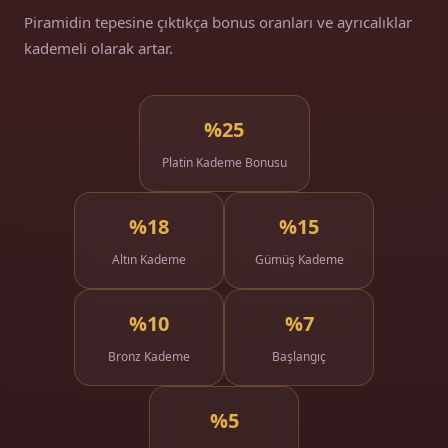
Piramidin tepesine çıktıkça bonus oranları ve ayrıcalıklar
kademeli olarak artar.
%25
Platin Kademe Bonusu
%18
%15
Altın Kademe
Gümüş Kademe
%10
%7
Bronz Kademe
Başlangıç
%5