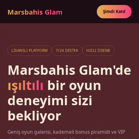
Marsbahis Glam
Şimdi Katıl
LISANSLI PLATFORM
7/24 DESTEK
HIZLI ÖDEME
Marsbahis Glam'de
ışıltılı
bir oyun
deneyimi sizi
bekliyor
Geniş oyun galerisi, kademeli bonus piramidi ve VIP