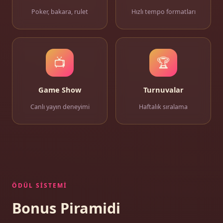
Poker, bakara, rulet
Hızlı tempo formatları
📺
🏆
Game Show
Turnuvalar
Canlı yayın deneyimi
Haftalık sıralama
ÖDÜL SISTEMI
Bonus Piramidi