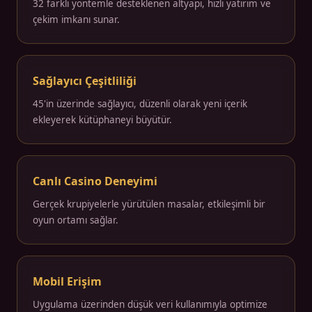
32 farklı yöntemle desteklenen altyapı, hızlı yatırım ve
çekim imkanı sunar.
Sağlayıcı Çeşitliliği
45'in üzerinde sağlayıcı, düzenli olarak yeni içerik
ekleyerek kütüphaneyi büyütür.
Canlı Casino Deneyimi
Gerçek krupiyelerle yürütülen masalar, etkileşimli bir
oyun ortamı sağlar.
Mobil Erişim
Uygulama üzerinden düşük veri kullanımıyla optimize