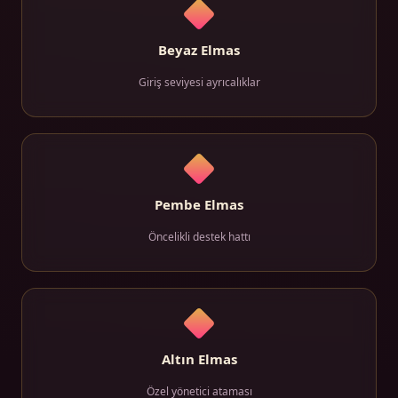
Beyaz Elmas
Giriş seviyesi ayrıcalıklar
Pembe Elmas
Öncelikli destek hattı
Altın Elmas
Özel yönetici ataması