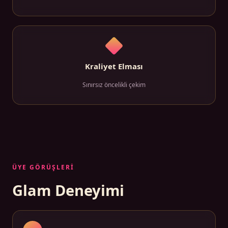
Kraliyet Elması
Sınırsız öncelikli çekim
ÜYE GÖRÜŞLERI
Glam Deneyimi