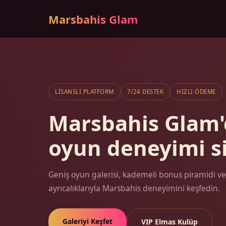
Marsbahis Glam
LISANSLI PLATFORM
7/24 DESTEK
HIZLI ÖDEME
Marsbahis Glam
oyun deneyimi si
Geniş oyun galerisi, kademeli bonus piramidi v
ayrıcalıklarıyla Marsbahis deneyimini keşfedin.
Galeriyi Keşfet
VIP Elmas Kulüp