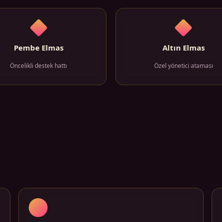
Pembe Elmas
Altın Elmas
Öncelikli destek hattı
Özel yönetici ataması