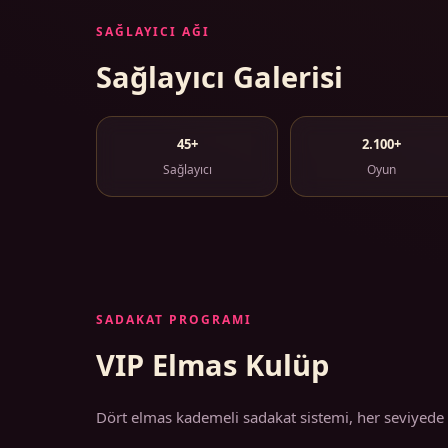
SAĞLAYICI AĞI
Sağlayıcı Galerisi
45+
2.100+
Sağlayıcı
Oyun
SADAKAT PROGRAMI
VIP Elmas Kulüp
Dört elmas kademeli sadakat sistemi, her seviyede fa