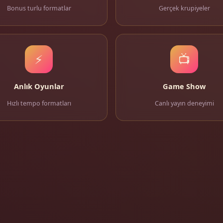
Bonus turlu formatlar
Gerçek krupiyeler
⚡
📺
Anlık Oyunlar
Game Show
Hızlı tempo formatları
Canlı yayın deneyimi