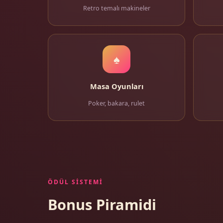
Retro temalı makineler
♠️
Masa Oyunları
Poker, bakara, rulet
ÖDÜL SISTEMI
Bonus Piramidi