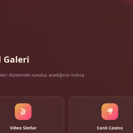
 Galeri
eri düzeninde sunulur, aradığınızı hızlıca
🎬
🎥
Video Slotlar
Canlı Casino