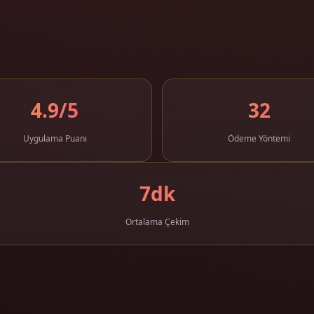
4.9/5
32
Uygulama Puanı
Ödeme Yöntemi
7dk
Ortalama Çekim