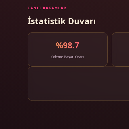
CANLI RAKAMLAR
İstatistik Duvarı
%98.7
Ödeme Başarı Oranı