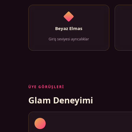
Beyaz Elmas
Giriş seviyesi ayrıcalıklar
ÜYE GÖRÜŞLERI
Glam Deneyimi