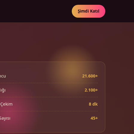
Şimdi Katıl
ncu
21.600+
ığı
2.100+
 Çekim
8 dk
Sayısı
45+