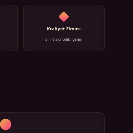
Kraliyet Elması
Sınırsız öncelikli çekim