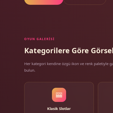
OYUN GALERISI
Kategorilere Göre Görsel
Her kategori kendine özgü ikon ve renk paletiyle gal
bulun.
🎰
Klasik Slotlar