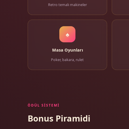
Retro temalı makineler
♠️
Masa Oyunları
Poker, bakara, rulet
ÖDÜL SISTEMI
Bonus Piramidi