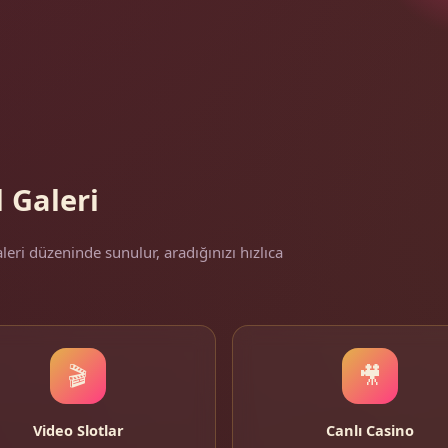
 Galeri
eri düzeninde sunulur, aradığınızı hızlıca
🎬
🎥
Video Slotlar
Canlı Casino