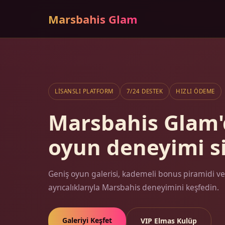
Marsbahis Glam
LISANSLI PLATFORM
7/24 DESTEK
HIZLI ÖDEME
Marsbahis Glam
oyun deneyimi si
Geniş oyun galerisi, kademeli bonus piramidi v
ayrıcalıklarıyla Marsbahis deneyimini keşfedin.
Galeriyi Keşfet
VIP Elmas Kulüp