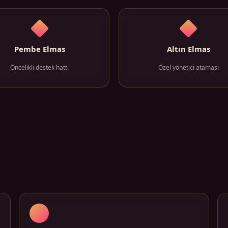
Pembe Elmas
Altın Elmas
Öncelikli destek hattı
Özel yönetici ataması