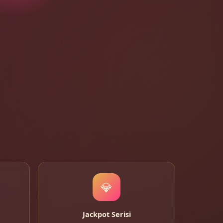
💎
Jackpot Serisi