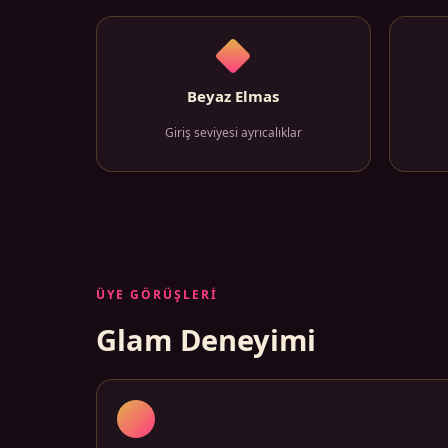
Beyaz Elmas
Giriş seviyesi ayrıcalıklar
ÜYE GÖRÜŞLERI
Glam Deneyimi