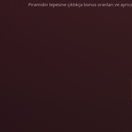
Piramidin tepesine çıktıkça bonus oranları ve ayrıca