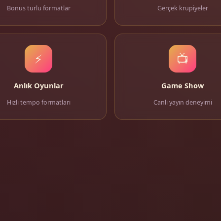
Bonus turlu formatlar
Gerçek krupiyeler
⚡
📺
Anlık Oyunlar
Game Show
Hızlı tempo formatları
Canlı yayın deneyimi