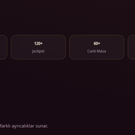
120+
60+
Jackpot
Canlı Masa
rklı ayrıcalıklar sunar.