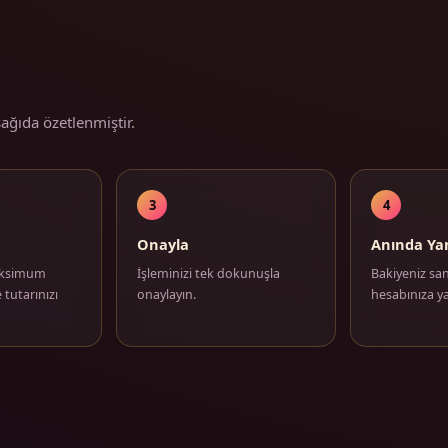
ğıda özetlenmiştir.
3
4
Onayla
Anında Ya
aksimum
İşleminizi tek dokunuşla
Bakiyeniz san
 tutarınızı
onaylayın.
hesabınıza ya