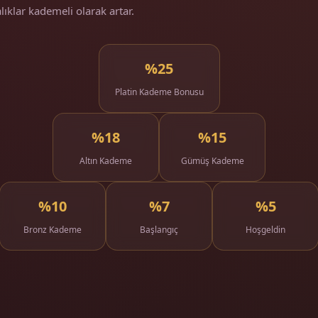
lıklar kademeli olarak artar.
%25
Platin Kademe Bonusu
%18
%15
Altın Kademe
Gümüş Kademe
%10
%7
%5
Bronz Kademe
Başlangıç
Hoşgeldin