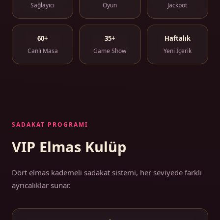
Sağlayıcı
Oyun
Jackpot
60+
35+
Haftalık
Canlı Masa
Game Show
Yeni İçerik
SADAKAT PROGRAMI
VIP Elmas Kulüp
Dört elmas kademeli sadakat sistemi, her seviyede farklı
ayrıcalıklar sunar.