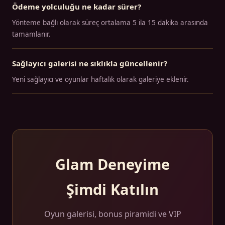
Ödeme yolculuğu ne kadar sürer?
Yönteme bağlı olarak süreç ortalama 5 ila 15 dakika arasında
tamamlanır.
Sağlayıcı galerisi ne sıklıkla güncellenir?
Yeni sağlayıcı ve oyunlar haftalık olarak galeriye eklenir.
Glam Deneyime
Şimdi Katılın
Oyun galerisi, bonus piramidi ve VIP