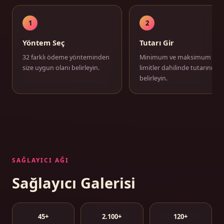
1
2
Yöntem Seç
Tutarı Gir
32 farklı ödeme yönteminden
Minimum ve maksimum
size uygun olanı belirleyin.
limitler dahilinde tutarınızı
belirleyin.
SAĞLAYICI AĞI
Sağlayıcı Galerisi
45+
2.100+
120+