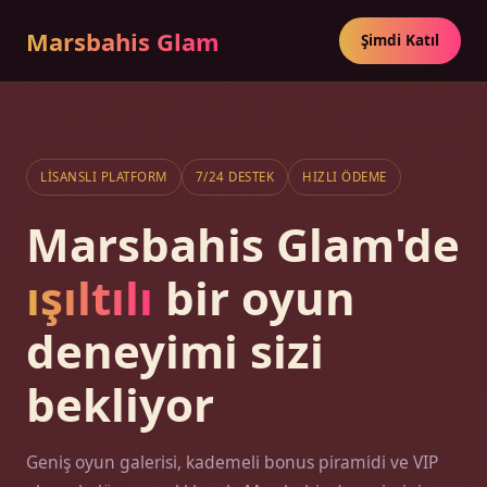
Marsbahis Glam
Şimdi Katıl
LISANSLI PLATFORM
7/24 DESTEK
HIZLI ÖDEME
Marsbahis Glam'de
ışıltılı
bir oyun
deneyimi sizi
bekliyor
Geniş oyun galerisi, kademeli bonus piramidi ve VIP