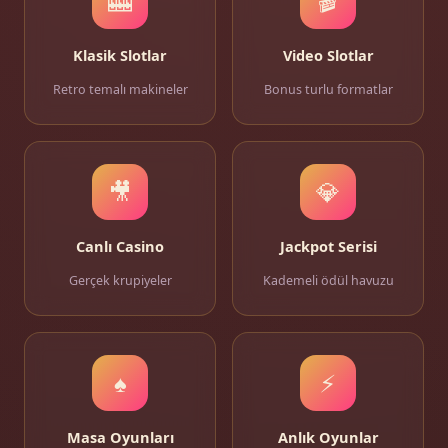
🎰
🎬
Klasik Slotlar
Video Slotlar
Retro temalı makineler
Bonus turlu formatlar
🎥
💎
Canlı Casino
Jackpot Serisi
Gerçek krupiyeler
Kademeli ödül havuzu
♠️
⚡
Masa Oyunları
Anlık Oyunlar