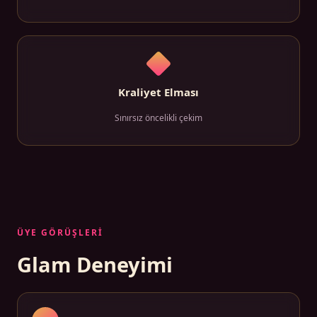
Kraliyet Elması
Sınırsız öncelikli çekim
ÜYE GÖRÜŞLERI
Glam Deneyimi