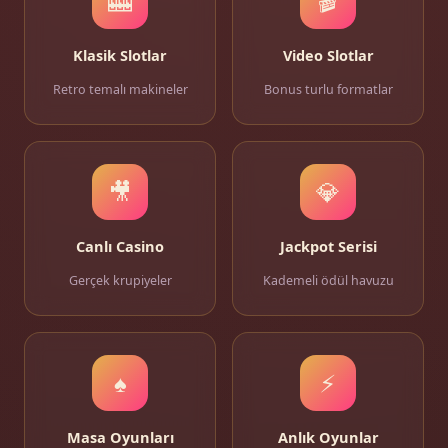
🎰
🎬
Klasik Slotlar
Video Slotlar
Retro temalı makineler
Bonus turlu formatlar
🎥
💎
Canlı Casino
Jackpot Serisi
Gerçek krupiyeler
Kademeli ödül havuzu
♠️
⚡
Masa Oyunları
Anlık Oyunlar