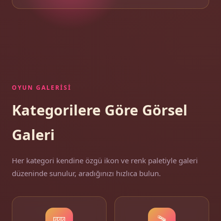
OYUN GALERISI
Kategorilere Göre Görsel
Galeri
Her kategori kendine özgü ikon ve renk paletiyle galeri
düzeninde sunulur, aradığınızı hızlıca bulun.