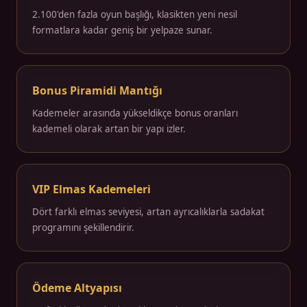
2.100'den fazla oyun başlığı, klasikten yeni nesil
formatlara kadar geniş bir yelpaze sunar.
Bonus Piramidi Mantığı
Kademeler arasında yükseldikçe bonus oranları
kademeli olarak artan bir yapı izler.
VIP Elmas Kademeleri
Dört farklı elmas seviyesi, artan ayrıcalıklarla sadakat
programını şekillendirir.
Ödeme Altyapısı