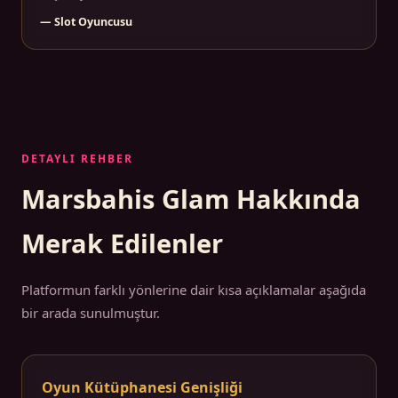
— Slot Oyuncusu
DETAYLI REHBER
Marsbahis Glam Hakkında
Merak Edilenler
Platformun farklı yönlerine dair kısa açıklamalar aşağıda
bir arada sunulmuştur.
Oyun Kütüphanesi Genişliği