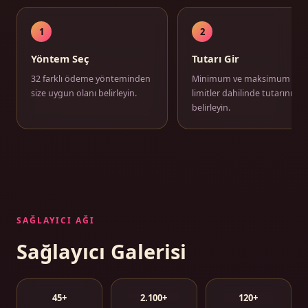
1
2
Yöntem Seç
Tutarı Gir
32 farklı ödeme yönteminden
Minimum ve maksimum
size uygun olanı belirleyin.
limitler dahilinde tutarınızı
belirleyin.
SAĞLAYICI AĞI
Sağlayıcı Galerisi
45+
2.100+
120+