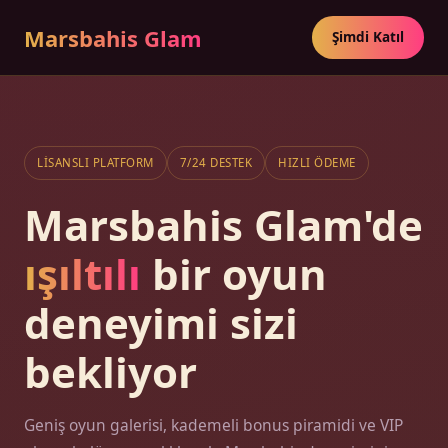
Marsbahis Glam
Şimdi Katıl
LISANSLI PLATFORM
7/24 DESTEK
HIZLI ÖDEME
Marsbahis Glam'de
ışıltılı
bir oyun
deneyimi sizi
bekliyor
Geniş oyun galerisi, kademeli bonus piramidi ve VIP