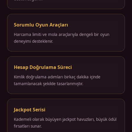
Sorumlu Oyun Araçları
Harcama limiti ve mola araçlarıyla dengeli bir oyun
deneyimi desteklenir.
Hesap Doğrulama Süreci
Kimlik doğrulama adımları birkaç dakika içinde
tamamlanacak şekilde tasarlanmıştır.
Jackpot Serisi
Kademeli olarak büyüyen jackpot havuzları, büyük ödül
fırsatları sunar.