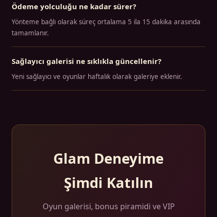
Ödeme yolculuğu ne kadar sürer?
Yönteme bağlı olarak süreç ortalama 5 ila 15 dakika arasında
tamamlanır.
Sağlayıcı galerisi ne sıklıkla güncellenir?
Yeni sağlayıcı ve oyunlar haftalık olarak galeriye eklenir.
Glam Deneyime
Şimdi Katılın
Oyun galerisi, bonus piramidi ve VIP