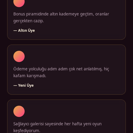
Bonus piramidinde altın kademeye geçtim, oranlar
gerçekten cazip.
— Altın Üye
Ödeme yolculuğu adım adım çok net anlatılmış, hiç
kafam karışmadı.
— Yeni Üye
Sağlayıcı galerisi sayesinde her hafta yeni oyun
keşfediyorum.