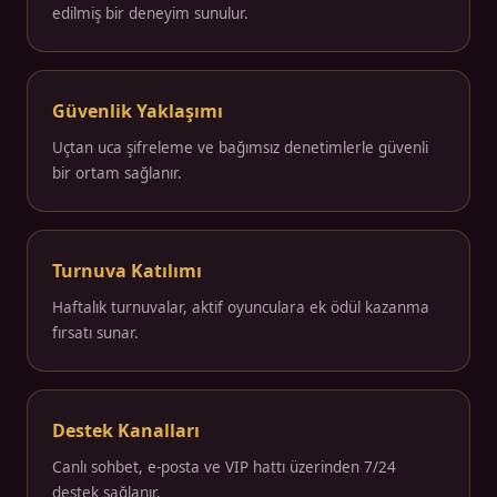
edilmiş bir deneyim sunulur.
Güvenlik Yaklaşımı
Uçtan uca şifreleme ve bağımsız denetimlerle güvenli
bir ortam sağlanır.
Turnuva Katılımı
Haftalık turnuvalar, aktif oyunculara ek ödül kazanma
fırsatı sunar.
Destek Kanalları
Canlı sohbet, e-posta ve VIP hattı üzerinden 7/24
destek sağlanır.