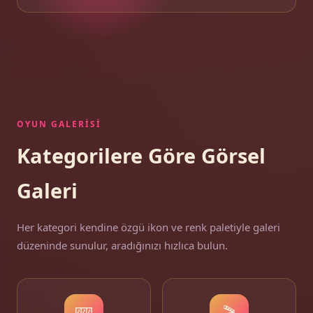
OYUN GALERISI
Kategorilere Göre Görsel
Galeri
Her kategori kendine özgü ikon ve renk paletiyle galeri
düzeninde sunulur, aradığınızı hızlıca bulun.