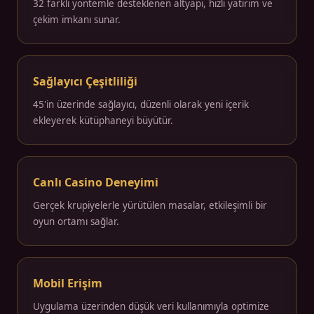
32 farklı yöntemle desteklenen altyapı, hızlı yatırım ve
çekim imkanı sunar.
Sağlayıcı Çeşitliliği
45'in üzerinde sağlayıcı, düzenli olarak yeni içerik
ekleyerek kütüphaneyi büyütür.
Canlı Casino Deneyimi
Gerçek krupiyelerle yürütülen masalar, etkileşimli bir
oyun ortamı sağlar.
Mobil Erişim
Uygulama üzerinden düşük veri kullanımıyla optimize