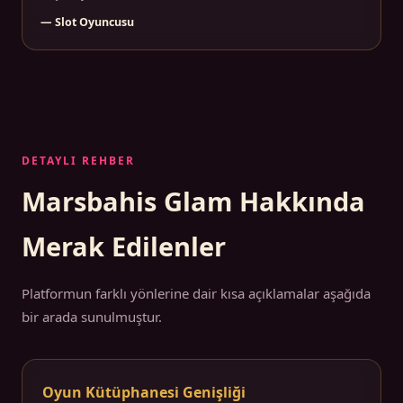
— Slot Oyuncusu
DETAYLI REHBER
Marsbahis Glam Hakkında
Merak Edilenler
Platformun farklı yönlerine dair kısa açıklamalar aşağıda
bir arada sunulmuştur.
Oyun Kütüphanesi Genişliği