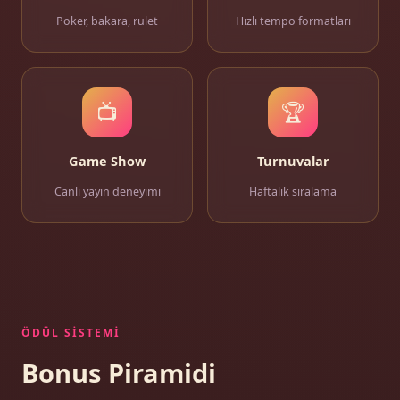
Poker, bakara, rulet
Hızlı tempo formatları
📺
🏆
Game Show
Turnuvalar
Canlı yayın deneyimi
Haftalık sıralama
ÖDÜL SISTEMI
Bonus Piramidi