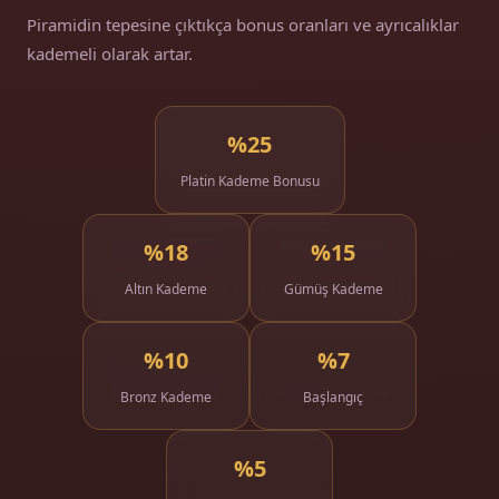
Piramidin tepesine çıktıkça bonus oranları ve ayrıcalıklar
kademeli olarak artar.
%25
Platin Kademe Bonusu
%18
%15
Altın Kademe
Gümüş Kademe
%10
%7
Bronz Kademe
Başlangıç
%5