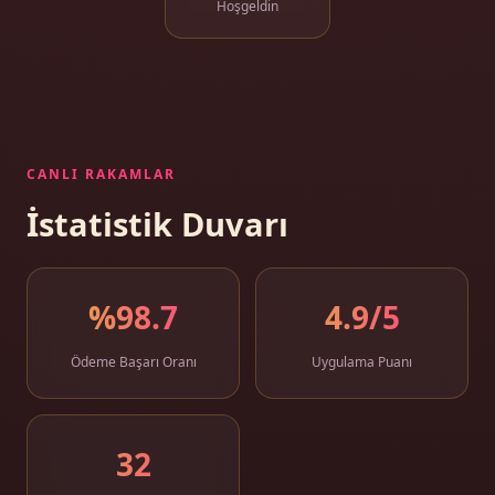
Hoşgeldin
CANLI RAKAMLAR
İstatistik Duvarı
%98.7
4.9/5
Ödeme Başarı Oranı
Uygulama Puanı
32