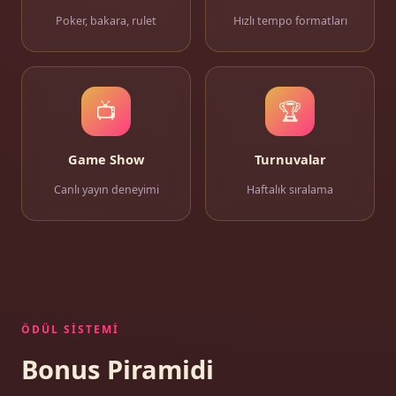
Poker, bakara, rulet
Hızlı tempo formatları
📺
🏆
Game Show
Turnuvalar
Canlı yayın deneyimi
Haftalık sıralama
ÖDÜL SISTEMI
Bonus Piramidi