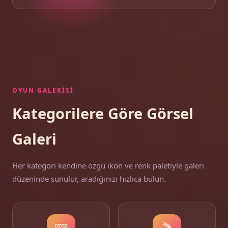
OYUN GALERISI
Kategorilere Göre Görsel
Galeri
Her kategori kendine özgü ikon ve renk paletiyle galeri
düzeninde sunulur, aradığınızı hızlıca bulun.