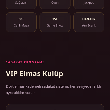
Sağlayıcı
Oyun
Jackpot
60+
35+
Haftalık
Canlı Masa
Game Show
Yeni İçerik
SADAKAT PROGRAMI
VIP Elmas Kulüp
Dört elmas kademeli sadakat sistemi, her seviyede farklı
ayrıcalıklar sunar.