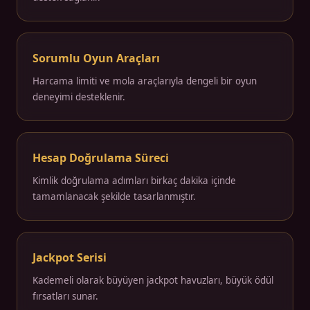
Sorumlu Oyun Araçları
Harcama limiti ve mola araçlarıyla dengeli bir oyun
deneyimi desteklenir.
Hesap Doğrulama Süreci
Kimlik doğrulama adımları birkaç dakika içinde
tamamlanacak şekilde tasarlanmıştır.
Jackpot Serisi
Kademeli olarak büyüyen jackpot havuzları, büyük ödül
fırsatları sunar.