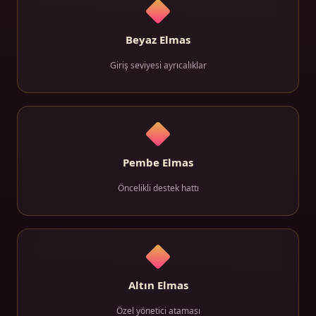
Beyaz Elmas
Giriş seviyesi ayrıcalıklar
Pembe Elmas
Öncelikli destek hattı
Altın Elmas
Özel yönetici ataması