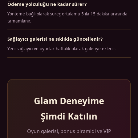
Ödeme yolculuğu ne kadar sürer?
Yönteme bağlı olarak süreç ortalama 5 ila 15 dakika arasında
tamamlanır.
Sağlayıcı galerisi ne sıklıkla güncellenir?
Yeni sağlayıcı ve oyunlar haftalık olarak galeriye eklenir.
Glam Deneyime
Şimdi Katılın
Oyun galerisi, bonus piramidi ve VIP