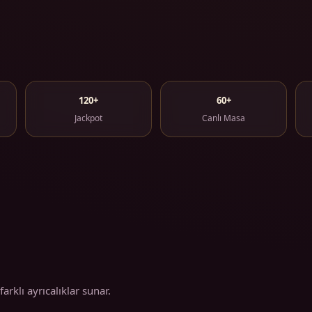
120+
60+
Jackpot
Canlı Masa
rklı ayrıcalıklar sunar.