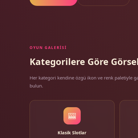
OYUN GALERISI
Kategorilere Göre Görsel
Her kategori kendine özgü ikon ve renk paletiyle gal
bulun.
🎰
Klasik Slotlar