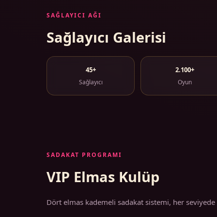
SAĞLAYICI AĞI
Sağlayıcı Galerisi
45+
2.100+
Sağlayıcı
Oyun
SADAKAT PROGRAMI
VIP Elmas Kulüp
Dört elmas kademeli sadakat sistemi, her seviyede fa