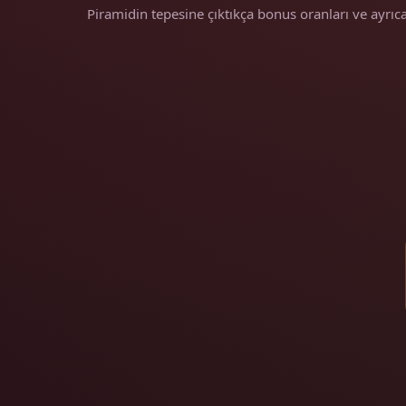
Piramidin tepesine çıktıkça bonus oranları ve ayrıca