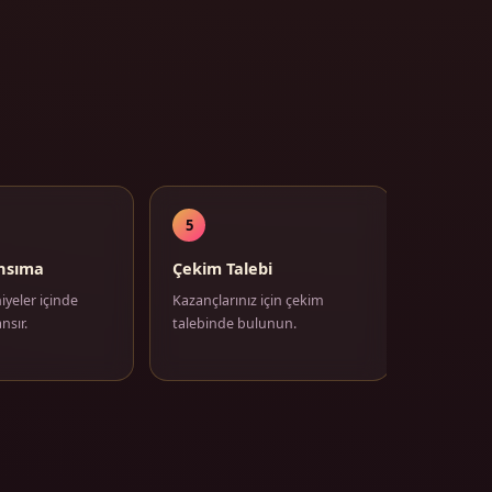
5
nsıma
Çekim Talebi
iyeler içinde
Kazançlarınız için çekim
nsır.
talebinde bulunun.