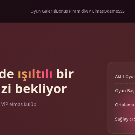
Oyun Galerisi
Bonus Piramidi
VIP Elmas
Ödeme
SSS
'de
ışıltılı
bir
Aktif Oyu
zi bekliyor
Oyun Başl
e VIP elmas kulüp
Ortalama
Sağlayıcı 