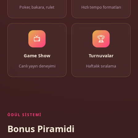
Poker, bakara, rulet
Hızlı tempo formatları
📺
🏆
Game Show
Turnuvalar
Canlı yayın deneyimi
Haftalık sıralama
ÖDÜL SISTEMI
Bonus Piramidi