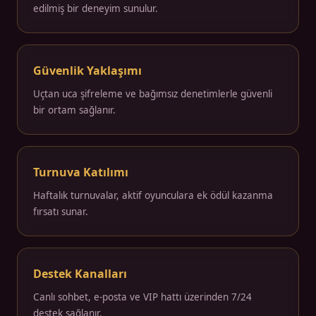
edilmiş bir deneyim sunulur.
Güvenlik Yaklaşımı
Uçtan uca şifreleme ve bağımsız denetimlerle güvenli
bir ortam sağlanır.
Turnuva Katılımı
Haftalık turnuvalar, aktif oyunculara ek ödül kazanma
fırsatı sunar.
Destek Kanalları
Canlı sohbet, e-posta ve VIP hattı üzerinden 7/24
destek sağlanır.