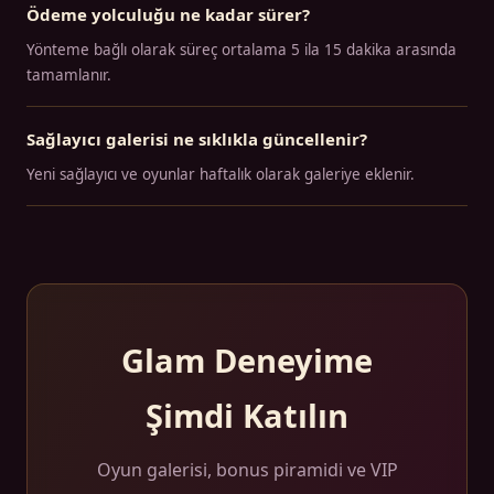
Ödeme yolculuğu ne kadar sürer?
Yönteme bağlı olarak süreç ortalama 5 ila 15 dakika arasında
tamamlanır.
Sağlayıcı galerisi ne sıklıkla güncellenir?
Yeni sağlayıcı ve oyunlar haftalık olarak galeriye eklenir.
Glam Deneyime
Şimdi Katılın
Oyun galerisi, bonus piramidi ve VIP