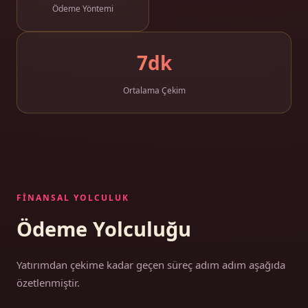
Ödeme Yöntemi
7dk
Ortalama Çekim
FINANSAL YOLCULUK
Ödeme Yolculuğu
Yatırımdan çekime kadar geçen süreç adım adım aşağıda
özetlenmiştir.