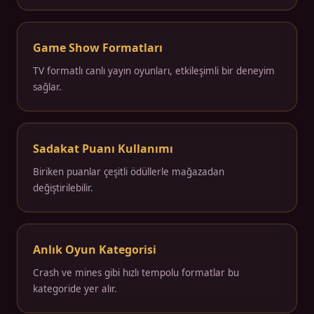
Game Show Formatları
TV formatlı canlı yayın oyunları, etkileşimli bir deneyim
sağlar.
Sadakat Puanı Kullanımı
Biriken puanlar çeşitli ödüllerle mağazadan
değiştirilebilir.
Anlık Oyun Kategorisi
Crash ve mines gibi hızlı tempolu formatlar bu
kategoride yer alır.