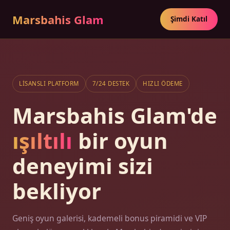
Marsbahis Glam
Şimdi Katıl
LISANSLI PLATFORM
7/24 DESTEK
HIZLI ÖDEME
Marsbahis Glam'de
ışıltılı
bir oyun
deneyimi sizi
bekliyor
Geniş oyun galerisi, kademeli bonus piramidi ve VIP