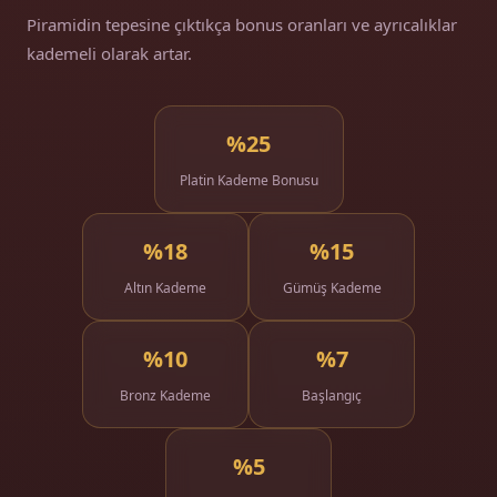
Piramidin tepesine çıktıkça bonus oranları ve ayrıcalıklar
kademeli olarak artar.
%25
Platin Kademe Bonusu
%18
%15
Altın Kademe
Gümüş Kademe
%10
%7
Bronz Kademe
Başlangıç
%5