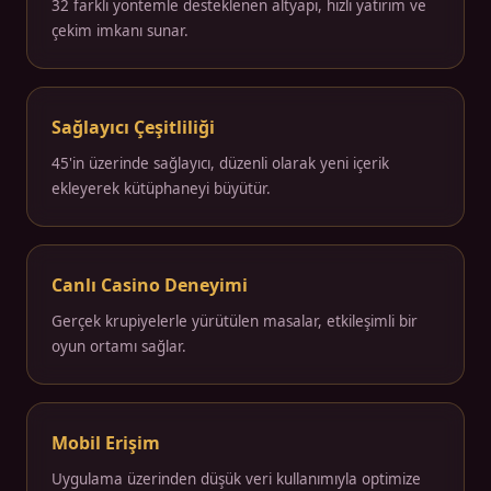
32 farklı yöntemle desteklenen altyapı, hızlı yatırım ve
çekim imkanı sunar.
Sağlayıcı Çeşitliliği
45'in üzerinde sağlayıcı, düzenli olarak yeni içerik
ekleyerek kütüphaneyi büyütür.
Canlı Casino Deneyimi
Gerçek krupiyelerle yürütülen masalar, etkileşimli bir
oyun ortamı sağlar.
Mobil Erişim
Uygulama üzerinden düşük veri kullanımıyla optimize