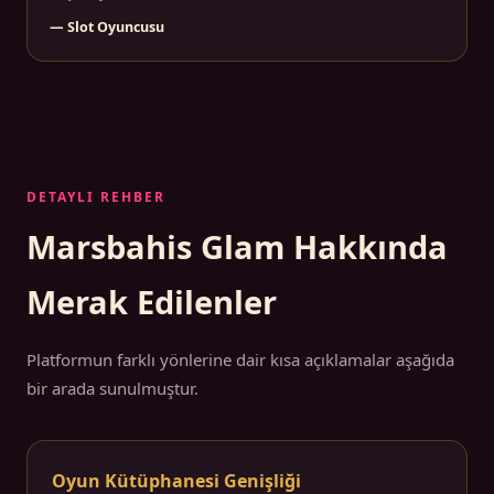
— Slot Oyuncusu
DETAYLI REHBER
Marsbahis Glam Hakkında
Merak Edilenler
Platformun farklı yönlerine dair kısa açıklamalar aşağıda
bir arada sunulmuştur.
Oyun Kütüphanesi Genişliği