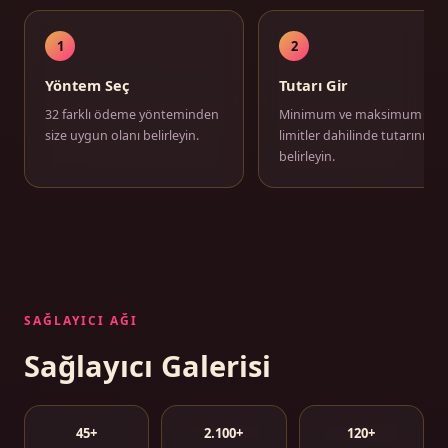
1
2
Yöntem Seç
Tutarı Gir
32 farklı ödeme yönteminden
Minimum ve maksimum
size uygun olanı belirleyin.
limitler dahilinde tutarınızı
belirleyin.
SAĞLAYICI AĞI
Sağlayıcı Galerisi
45+
2.100+
120+