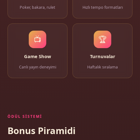
Poker, bakara, rulet
Hızlı tempo formatları
📺
🏆
Game Show
Turnuvalar
Canlı yayın deneyimi
Haftalık sıralama
ÖDÜL SISTEMI
Bonus Piramidi