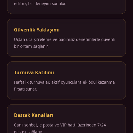
edilmiş bir deneyim sunulur.
Güvenlik Yaklaşımı
Uçtan uca şifreleme ve bağımsız denetimlerle güvenli
bir ortam sağlanır.
Turnuva Katılımı
Haftalık turnuvalar, aktif oyunculara ek ödül kazanma
fırsatı sunar.
Destek Kanalları
Canlı sohbet, e-posta ve VIP hattı üzerinden 7/24
destek sağlanır.