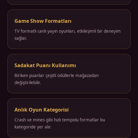
Game Show Formatları
TV formatlı canlı yayın oyunları, etkileşimli bir deneyim
sağlar.
Sadakat Puanı Kullanımı
Biriken puanlar çeşitli ödüllerle mağazadan
değiştirilebilir.
Anlık Oyun Kategorisi
Crash ve mines gibi hızlı tempolu formatlar bu
kategoride yer alır.