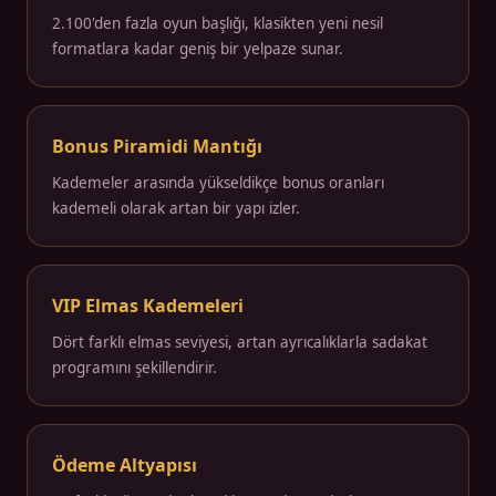
2.100'den fazla oyun başlığı, klasikten yeni nesil
formatlara kadar geniş bir yelpaze sunar.
Bonus Piramidi Mantığı
Kademeler arasında yükseldikçe bonus oranları
kademeli olarak artan bir yapı izler.
VIP Elmas Kademeleri
Dört farklı elmas seviyesi, artan ayrıcalıklarla sadakat
programını şekillendirir.
Ödeme Altyapısı