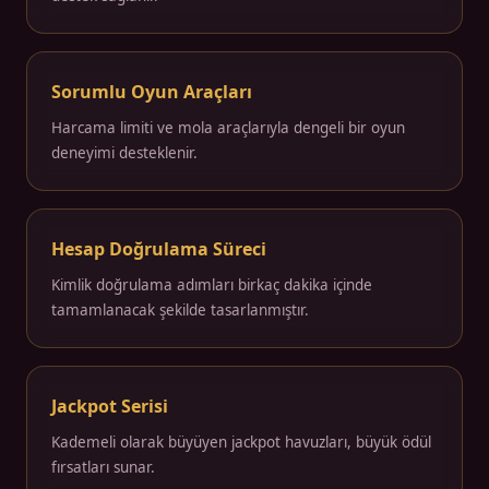
Sorumlu Oyun Araçları
Harcama limiti ve mola araçlarıyla dengeli bir oyun
deneyimi desteklenir.
Hesap Doğrulama Süreci
Kimlik doğrulama adımları birkaç dakika içinde
tamamlanacak şekilde tasarlanmıştır.
Jackpot Serisi
Kademeli olarak büyüyen jackpot havuzları, büyük ödül
fırsatları sunar.