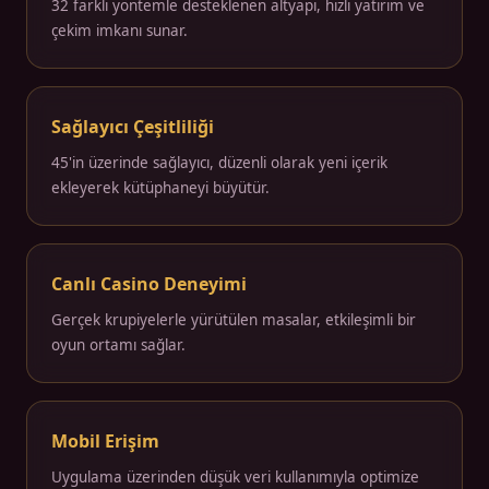
32 farklı yöntemle desteklenen altyapı, hızlı yatırım ve
çekim imkanı sunar.
Sağlayıcı Çeşitliliği
45'in üzerinde sağlayıcı, düzenli olarak yeni içerik
ekleyerek kütüphaneyi büyütür.
Canlı Casino Deneyimi
Gerçek krupiyelerle yürütülen masalar, etkileşimli bir
oyun ortamı sağlar.
Mobil Erişim
Uygulama üzerinden düşük veri kullanımıyla optimize