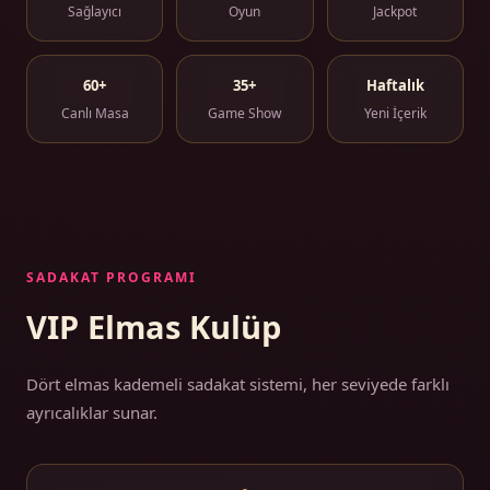
Sağlayıcı
Oyun
Jackpot
60+
35+
Haftalık
Canlı Masa
Game Show
Yeni İçerik
SADAKAT PROGRAMI
VIP Elmas Kulüp
Dört elmas kademeli sadakat sistemi, her seviyede farklı
ayrıcalıklar sunar.