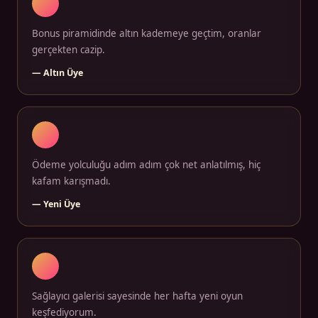
Bonus piramidinde altın kademeye geçtim, oranlar
gerçekten cazip.
— Altın Üye
Ödeme yolculuğu adım adım çok net anlatılmış, hiç
kafam karışmadı.
— Yeni Üye
Sağlayıcı galerisi sayesinde her hafta yeni oyun
keşfediyorum.