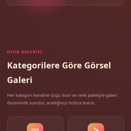
OYUN GALERISI
Kategorilere Göre Görsel
Galeri
Her kategori kendine özgü ikon ve renk paletiyle galeri
düzeninde sunulur, aradığınızı hızlıca bulun.