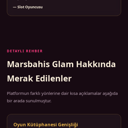
— Slot Oyuncusu
DETAYLI REHBER
Marsbahis Glam Hakkında
Merak Edilenler
Platformun farklı yönlerine dair kısa açıklamalar aşağıda
bir arada sunulmuştur.
Oyun Kütüphanesi Genişliği