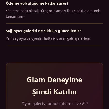
Ödeme yolculuğu ne kadar sürer?
Yönteme bağlı olarak süreç ortalama 5 ila 15 dakika arasında
tamamlanır.
Sağlayıcı galerisi ne sıklıkla güncellenir?
Yeni sağlayıcı ve oyunlar haftalık olarak galeriye eklenir.
Glam Deneyime
Şimdi Katılın
Oyun galerisi, bonus piramidi ve VIP