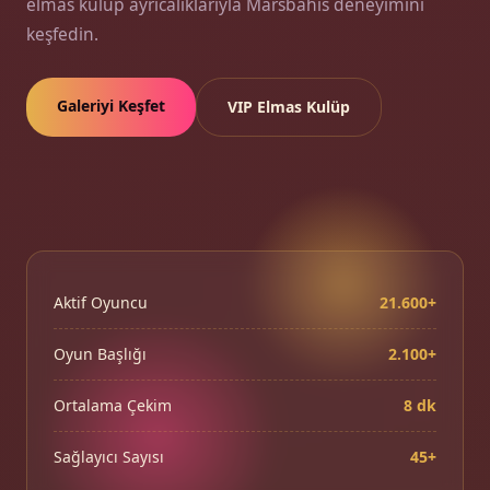
elmas kulüp ayrıcalıklarıyla Marsbahis deneyimini
keşfedin.
Galeriyi Keşfet
VIP Elmas Kulüp
Aktif Oyuncu
21.600+
Oyun Başlığı
2.100+
Ortalama Çekim
8 dk
Sağlayıcı Sayısı
45+