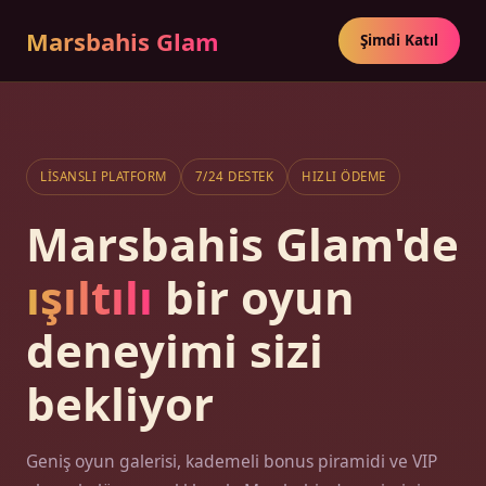
Marsbahis Glam
Şimdi Katıl
LISANSLI PLATFORM
7/24 DESTEK
HIZLI ÖDEME
Marsbahis Glam'de
ışıltılı
bir oyun
deneyimi sizi
bekliyor
Geniş oyun galerisi, kademeli bonus piramidi ve VIP