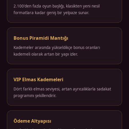
2.100'den fazla oyun başlığı, klasikten yeni nesil
formatlara kadar geniş bir yelpaze sunar.
Bonus Piramidi Mantığı
Kademeler arasında yükseldikçe bonus oranları
kademeli olarak artan bir yapı izler.
VIP Elmas Kademeleri
Dört farklı elmas seviyesi, artan ayrıcalıklarla sadakat
programını şekillendirir.
Ödeme Altyapısı