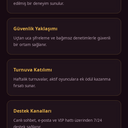
edilmiş bir deneyim sunulur.
Güvenlik Yaklaşımı
Uçtan uca şifreleme ve bağımsız denetimlerle güvenli
bir ortam sağlanır.
Turnuva Katılımı
Haftalık turnuvalar, aktif oyunculara ek ödül kazanma
fırsatı sunar.
Destek Kanalları
Canlı sohbet, e-posta ve VIP hattı üzerinden 7/24
destek sağlanır.