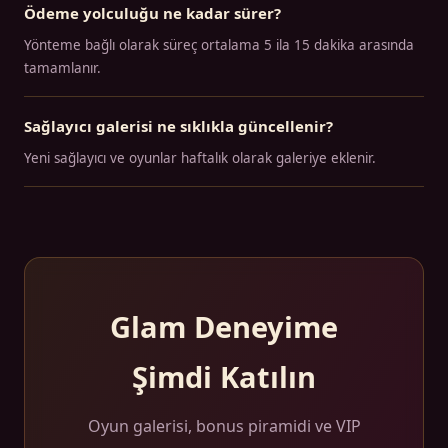
Ödeme yolculuğu ne kadar sürer?
Yönteme bağlı olarak süreç ortalama 5 ila 15 dakika arasında
tamamlanır.
Sağlayıcı galerisi ne sıklıkla güncellenir?
Yeni sağlayıcı ve oyunlar haftalık olarak galeriye eklenir.
Glam Deneyime
Şimdi Katılın
Oyun galerisi, bonus piramidi ve VIP