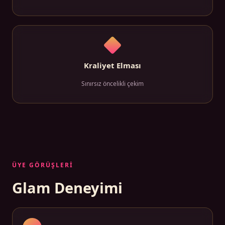
Kraliyet Elması
Sınırsız öncelikli çekim
ÜYE GÖRÜŞLERI
Glam Deneyimi