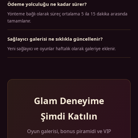
Ödeme yolculuğu ne kadar sürer?
Yönteme bağlı olarak süreç ortalama 5 ila 15 dakika arasında
tamamlanır.
Sağlayıcı galerisi ne sıklıkla güncellenir?
Yeni sağlayıcı ve oyunlar haftalık olarak galeriye eklenir.
Glam Deneyime
Şimdi Katılın
Oyun galerisi, bonus piramidi ve VIP