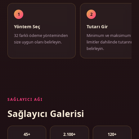
1
2
Yöntem Seç
Tutarı Gir
32 farklı ödeme yönteminden
Minimum ve maksimum
size uygun olanı belirleyin.
limitler dahilinde tutarınızı
belirleyin.
SAĞLAYICI AĞI
Sağlayıcı Galerisi
45+
2.100+
120+