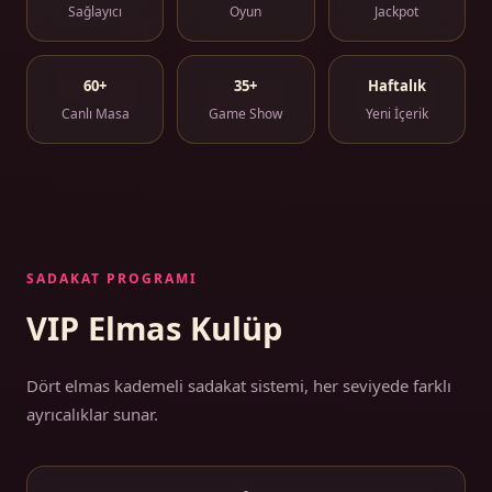
Sağlayıcı
Oyun
Jackpot
60+
35+
Haftalık
Canlı Masa
Game Show
Yeni İçerik
SADAKAT PROGRAMI
VIP Elmas Kulüp
Dört elmas kademeli sadakat sistemi, her seviyede farklı
ayrıcalıklar sunar.