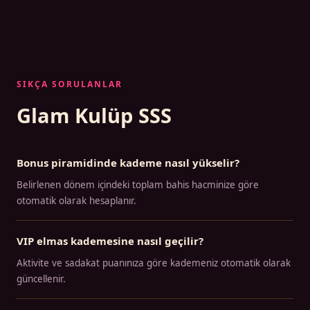
SIKÇA SORULANLAR
Glam Kulüp SSS
Bonus piramidinde kademe nasıl yükselir?
Belirlenen dönem içindeki toplam bahis hacminize göre
otomatik olarak hesaplanır.
VIP elmas kademesine nasıl geçilir?
Aktivite ve sadakat puanınıza göre kademeniz otomatik olarak
güncellenir.