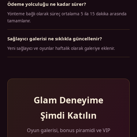
Ödeme yolculuğu ne kadar sürer?
Yönteme bağlı olarak süreç ortalama 5 ila 15 dakika arasında
tamamlanır.
Sağlayıcı galerisi ne sıklıkla güncellenir?
Yeni sağlayıcı ve oyunlar haftalık olarak galeriye eklenir.
Glam Deneyime
Şimdi Katılın
Oyun galerisi, bonus piramidi ve VIP