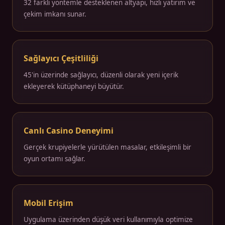
32 farklı yöntemle desteklenen altyapı, hızlı yatırım ve
çekim imkanı sunar.
Sağlayıcı Çeşitliliği
45'in üzerinde sağlayıcı, düzenli olarak yeni içerik
ekleyerek kütüphaneyi büyütür.
Canlı Casino Deneyimi
Gerçek krupiyelerle yürütülen masalar, etkileşimli bir
oyun ortamı sağlar.
Mobil Erişim
Uygulama üzerinden düşük veri kullanımıyla optimize