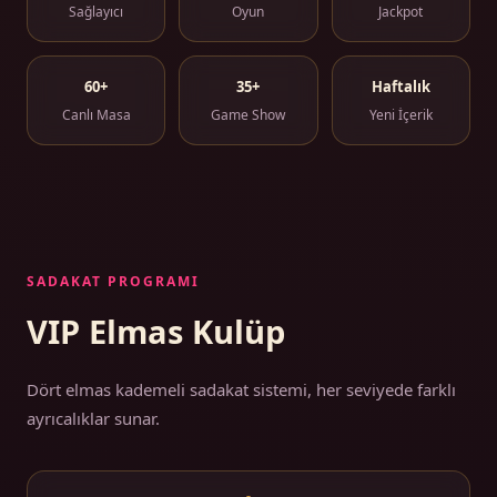
Sağlayıcı
Oyun
Jackpot
60+
35+
Haftalık
Canlı Masa
Game Show
Yeni İçerik
SADAKAT PROGRAMI
VIP Elmas Kulüp
Dört elmas kademeli sadakat sistemi, her seviyede farklı
ayrıcalıklar sunar.