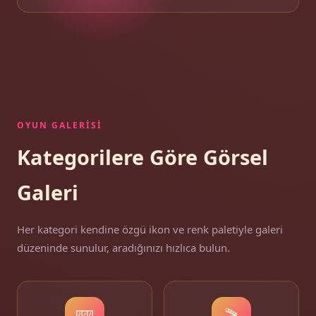
OYUN GALERISI
Kategorilere Göre Görsel
Galeri
Her kategori kendine özgü ikon ve renk paletiyle galeri
düzeninde sunulur, aradığınızı hızlıca bulun.