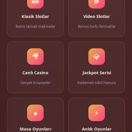
🎰
🎬
Klasik Slotlar
Video Slotlar
Retro temalı makineler
Bonus turlu formatlar
🎥
💎
Canlı Casino
Jackpot Serisi
Gerçek krupiyeler
Kademeli ödül havuzu
♠️
⚡
Masa Oyunları
Anlık Oyunlar