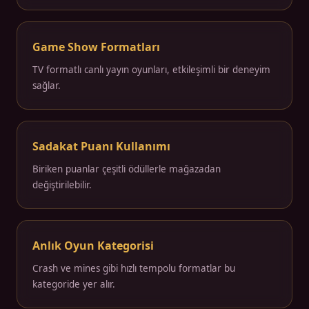
Game Show Formatları
TV formatlı canlı yayın oyunları, etkileşimli bir deneyim
sağlar.
Sadakat Puanı Kullanımı
Biriken puanlar çeşitli ödüllerle mağazadan
değiştirilebilir.
Anlık Oyun Kategorisi
Crash ve mines gibi hızlı tempolu formatlar bu
kategoride yer alır.