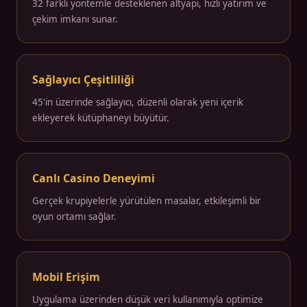
32 farklı yöntemle desteklenen altyapı, hızlı yatırım ve
çekim imkanı sunar.
Sağlayıcı Çeşitliliği
45'in üzerinde sağlayıcı, düzenli olarak yeni içerik
ekleyerek kütüphaneyi büyütür.
Canlı Casino Deneyimi
Gerçek krupiyelerle yürütülen masalar, etkileşimli bir
oyun ortamı sağlar.
Mobil Erişim
Uygulama üzerinden düşük veri kullanımıyla optimize