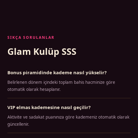
SIKÇA SORULANLAR
Glam Kulüp SSS
Bonus piramidinde kademe nasıl yükselir?
Belirlenen dönem içindeki toplam bahis hacminize göre
otomatik olarak hesaplanır.
VIP elmas kademesine nasıl geçilir?
Aktivite ve sadakat puanınıza göre kademeniz otomatik olarak
güncellenir.