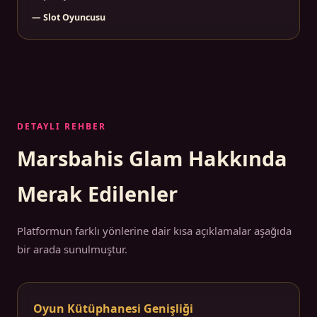
— Slot Oyuncusu
DETAYLI REHBER
Marsbahis Glam Hakkında
Merak Edilenler
Platformun farklı yönlerine dair kısa açıklamalar aşağıda
bir arada sunulmuştur.
Oyun Kütüphanesi Genişliği