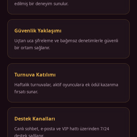
edilmiş bir deneyim sunulur.
Güvenlik Yaklaşımı
Uçtan uca şifreleme ve bağımsız denetimlerle güvenli
bir ortam sağlanır.
Turnuva Katılımı
Haftalık turnuvalar, aktif oyunculara ek ödül kazanma
fırsatı sunar.
Destek Kanalları
Canlı sohbet, e-posta ve VIP hattı üzerinden 7/24
destek sağlanır.