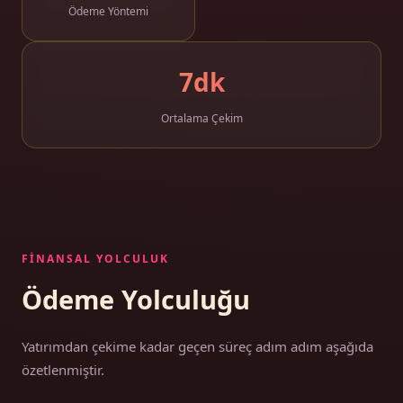
Ödeme Yöntemi
7dk
Ortalama Çekim
FINANSAL YOLCULUK
Ödeme Yolculuğu
Yatırımdan çekime kadar geçen süreç adım adım aşağıda
özetlenmiştir.