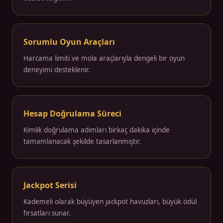
Sorumlu Oyun Araçları
Harcama limiti ve mola araçlarıyla dengeli bir oyun
deneyimi desteklenir.
Hesap Doğrulama Süreci
Kimlik doğrulama adımları birkaç dakika içinde
tamamlanacak şekilde tasarlanmıştır.
Jackpot Serisi
Kademeli olarak büyüyen jackpot havuzları, büyük ödül
fırsatları sunar.