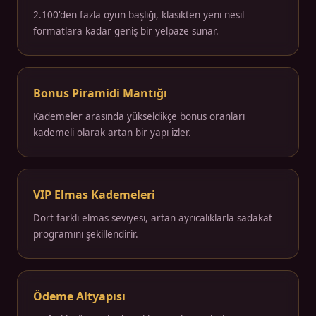
2.100'den fazla oyun başlığı, klasikten yeni nesil
formatlara kadar geniş bir yelpaze sunar.
Bonus Piramidi Mantığı
Kademeler arasında yükseldikçe bonus oranları
kademeli olarak artan bir yapı izler.
VIP Elmas Kademeleri
Dört farklı elmas seviyesi, artan ayrıcalıklarla sadakat
programını şekillendirir.
Ödeme Altyapısı