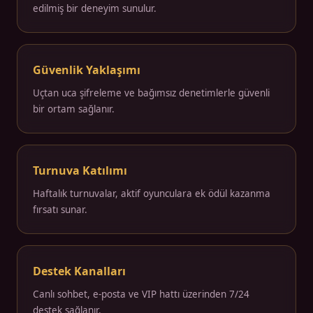
edilmiş bir deneyim sunulur.
Güvenlik Yaklaşımı
Uçtan uca şifreleme ve bağımsız denetimlerle güvenli
bir ortam sağlanır.
Turnuva Katılımı
Haftalık turnuvalar, aktif oyunculara ek ödül kazanma
fırsatı sunar.
Destek Kanalları
Canlı sohbet, e-posta ve VIP hattı üzerinden 7/24
destek sağlanır.