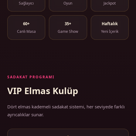
Sağlayıcı
Oyun
Jackpot
60+
35+
Haftalık
Canlı Masa
Game Show
Yeni İçerik
SADAKAT PROGRAMI
VIP Elmas Kulüp
Dört elmas kademeli sadakat sistemi, her seviyede farklı
ayrıcalıklar sunar.