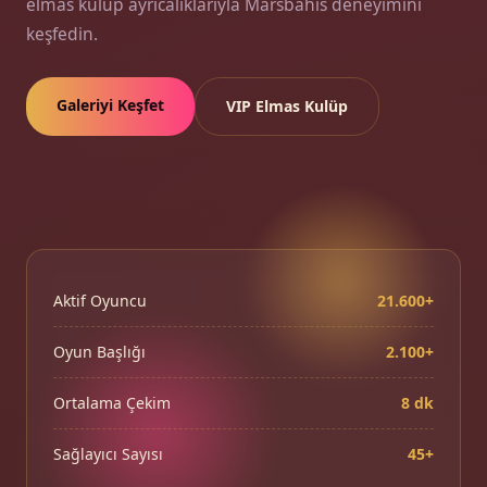
elmas kulüp ayrıcalıklarıyla Marsbahis deneyimini
keşfedin.
Galeriyi Keşfet
VIP Elmas Kulüp
Aktif Oyuncu
21.600+
Oyun Başlığı
2.100+
Ortalama Çekim
8 dk
Sağlayıcı Sayısı
45+