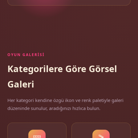
OYUN GALERISI
Kategorilere Göre Görsel
Galeri
Her kategori kendine özgü ikon ve renk paletiyle galeri
düzeninde sunulur, aradığınızı hızlıca bulun.