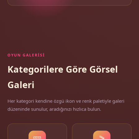
OYUN GALERISI
Kategorilere Göre Görsel
Galeri
Her kategori kendine özgü ikon ve renk paletiyle galeri
düzeninde sunulur, aradığınızı hızlıca bulun.