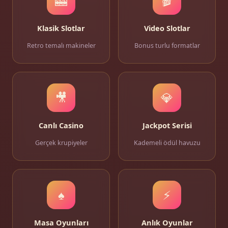
🎰
🎬
Klasik Slotlar
Video Slotlar
Retro temalı makineler
Bonus turlu formatlar
🎥
💎
Canlı Casino
Jackpot Serisi
Gerçek krupiyeler
Kademeli ödül havuzu
♠️
⚡
Masa Oyunları
Anlık Oyunlar