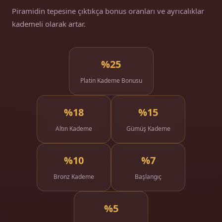
Piramidin tepesine çıktıkça bonus oranları ve ayrıcalıklar
kademeli olarak artar.
%25
Platin Kademe Bonusu
%18
%15
Altın Kademe
Gümüş Kademe
%10
%7
Bronz Kademe
Başlangıç
%5