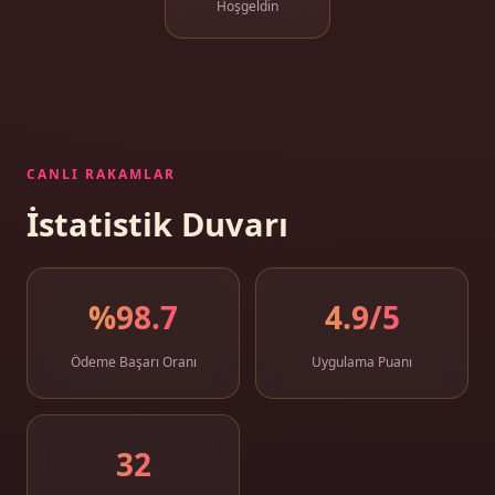
Hoşgeldin
CANLI RAKAMLAR
İstatistik Duvarı
%98.7
4.9/5
Ödeme Başarı Oranı
Uygulama Puanı
32