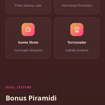
Poker, bakara, rulet
Hızlı tempo formatları
📺
🏆
Game Show
Turnuvalar
Canlı yayın deneyimi
Haftalık sıralama
ÖDÜL SISTEMI
Bonus Piramidi