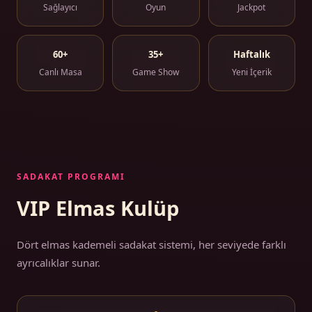
Sağlayıcı
Oyun
Jackpot
60+
35+
Haftalık
Canlı Masa
Game Show
Yeni İçerik
SADAKAT PROGRAMI
VIP Elmas Kulüp
Dört elmas kademeli sadakat sistemi, her seviyede farklı
ayrıcalıklar sunar.