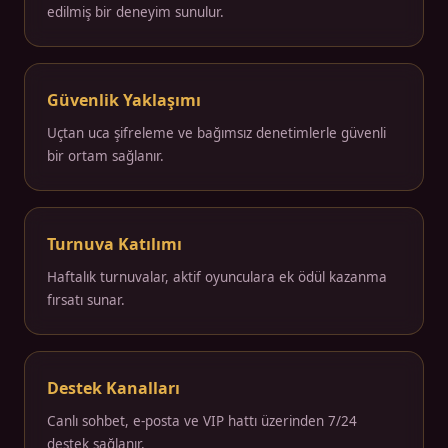
edilmiş bir deneyim sunulur.
Güvenlik Yaklaşımı
Uçtan uca şifreleme ve bağımsız denetimlerle güvenli
bir ortam sağlanır.
Turnuva Katılımı
Haftalık turnuvalar, aktif oyunculara ek ödül kazanma
fırsatı sunar.
Destek Kanalları
Canlı sohbet, e-posta ve VIP hattı üzerinden 7/24
destek sağlanır.