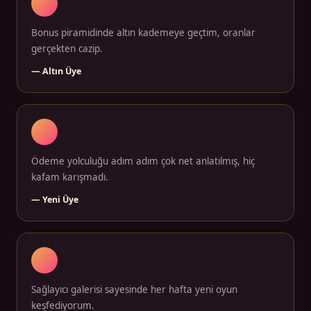
Bonus piramidinde altın kademeye geçtim, oranlar
gerçekten cazip.
— Altın Üye
Ödeme yolculuğu adım adım çok net anlatılmış, hiç
kafam karışmadı.
— Yeni Üye
Sağlayıcı galerisi sayesinde her hafta yeni oyun
keşfediyorum.