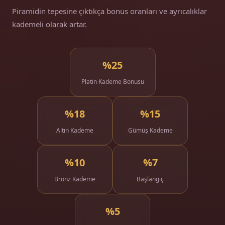
Piramidin tepesine çıktıkça bonus oranları ve ayrıcalıklar
kademeli olarak artar.
%25
Platin Kademe Bonusu
%18
%15
Altın Kademe
Gümüş Kademe
%10
%7
Bronz Kademe
Başlangıç
%5