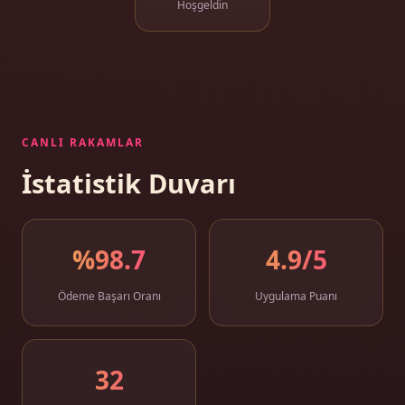
Hoşgeldin
CANLI RAKAMLAR
İstatistik Duvarı
%98.7
4.9/5
Ödeme Başarı Oranı
Uygulama Puanı
32