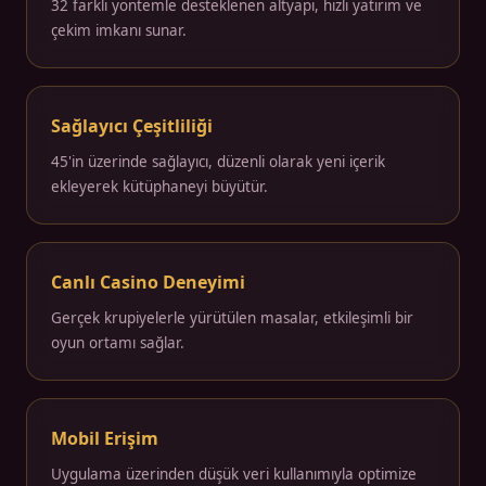
32 farklı yöntemle desteklenen altyapı, hızlı yatırım ve
çekim imkanı sunar.
Sağlayıcı Çeşitliliği
45'in üzerinde sağlayıcı, düzenli olarak yeni içerik
ekleyerek kütüphaneyi büyütür.
Canlı Casino Deneyimi
Gerçek krupiyelerle yürütülen masalar, etkileşimli bir
oyun ortamı sağlar.
Mobil Erişim
Uygulama üzerinden düşük veri kullanımıyla optimize