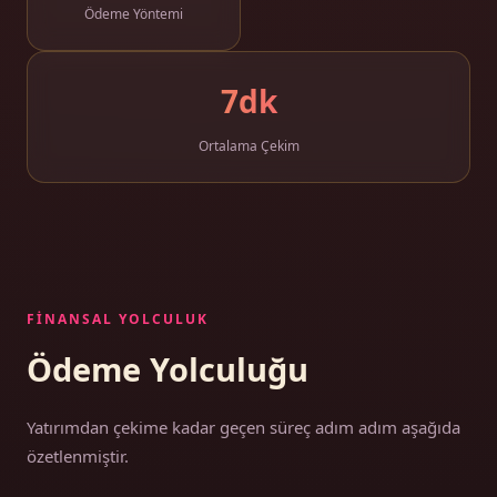
Ödeme Yöntemi
7dk
Ortalama Çekim
FINANSAL YOLCULUK
Ödeme Yolculuğu
Yatırımdan çekime kadar geçen süreç adım adım aşağıda
özetlenmiştir.