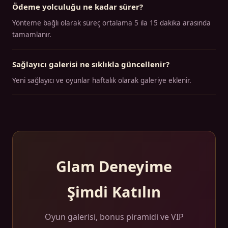
Ödeme yolculuğu ne kadar sürer?
Yönteme bağlı olarak süreç ortalama 5 ila 15 dakika arasında
tamamlanır.
Sağlayıcı galerisi ne sıklıkla güncellenir?
Yeni sağlayıcı ve oyunlar haftalık olarak galeriye eklenir.
Glam Deneyime
Şimdi Katılın
Oyun galerisi, bonus piramidi ve VIP