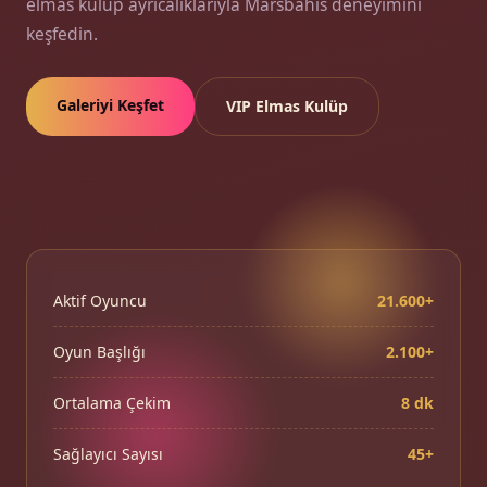
elmas kulüp ayrıcalıklarıyla Marsbahis deneyimini
keşfedin.
Galeriyi Keşfet
VIP Elmas Kulüp
Aktif Oyuncu
21.600+
Oyun Başlığı
2.100+
Ortalama Çekim
8 dk
Sağlayıcı Sayısı
45+