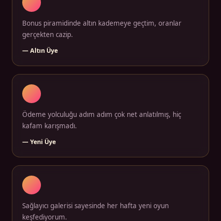
Bonus piramidinde altın kademeye geçtim, oranlar
gerçekten cazip.
— Altın Üye
Ödeme yolculuğu adım adım çok net anlatılmış, hiç
kafam karışmadı.
— Yeni Üye
Sağlayıcı galerisi sayesinde her hafta yeni oyun
keşfediyorum.