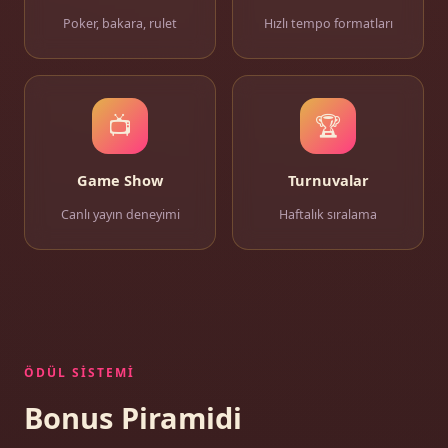
Poker, bakara, rulet
Hızlı tempo formatları
📺
🏆
Game Show
Turnuvalar
Canlı yayın deneyimi
Haftalık sıralama
ÖDÜL SISTEMI
Bonus Piramidi