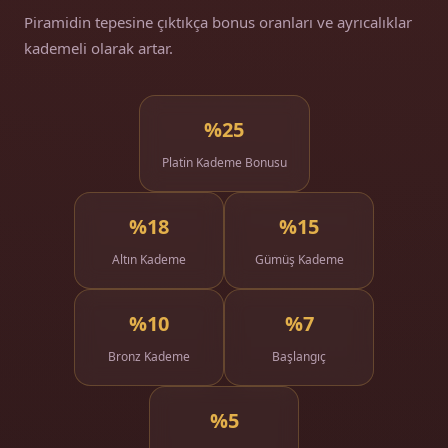
Piramidin tepesine çıktıkça bonus oranları ve ayrıcalıklar
kademeli olarak artar.
%25
Platin Kademe Bonusu
%18
%15
Altın Kademe
Gümüş Kademe
%10
%7
Bronz Kademe
Başlangıç
%5