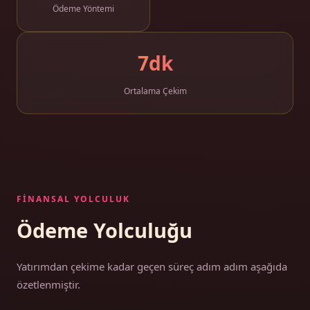
Ödeme Yöntemi
7dk
Ortalama Çekim
FINANSAL YOLCULUK
Ödeme Yolculuğu
Yatırımdan çekime kadar geçen süreç adım adım aşağıda
özetlenmiştir.