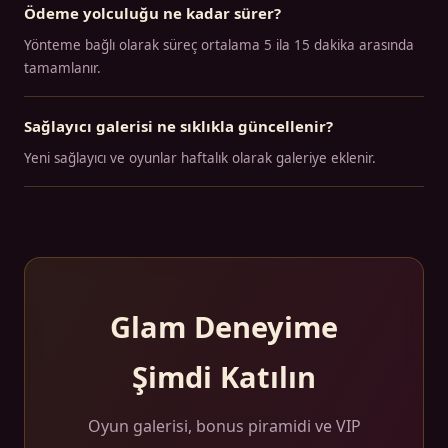
Ödeme yolculuğu ne kadar sürer?
Yönteme bağlı olarak süreç ortalama 5 ila 15 dakika arasında
tamamlanır.
Sağlayıcı galerisi ne sıklıkla güncellenir?
Yeni sağlayıcı ve oyunlar haftalık olarak galeriye eklenir.
Glam Deneyime
Şimdi Katılın
Oyun galerisi, bonus piramidi ve VIP