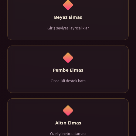
Beyaz Elmas
Giriş seviyesi ayrıcalıklar
Pembe Elmas
Öncelikli destek hattı
Altın Elmas
Özel yönetici ataması