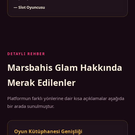
— Slot Oyuncusu
DETAYLI REHBER
Marsbahis Glam Hakkında
Merak Edilenler
Platformun farklı yönlerine dair kısa açıklamalar aşağıda
bir arada sunulmuştur.
Oyun Kütüphanesi Genişliği