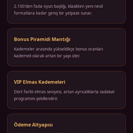
2.100'den fazla oyun başlığı, klasikten yeni nesil
formatlara kadar geniş bir yelpaze sunar.
Bonus Piramidi Mantığı
Kademeler arasında yükseldikçe bonus oranları
kademeli olarak artan bir yapı izler.
VIP Elmas Kademeleri
Dört farklı elmas seviyesi, artan ayrıcalıklarla sadakat
programını şekillendirir.
Ödeme Altyapısı