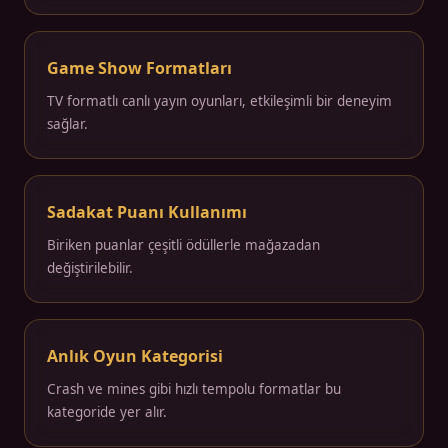
Game Show Formatları
TV formatlı canlı yayın oyunları, etkileşimli bir deneyim
sağlar.
Sadakat Puanı Kullanımı
Biriken puanlar çeşitli ödüllerle mağazadan
değiştirilebilir.
Anlık Oyun Kategorisi
Crash ve mines gibi hızlı tempolu formatlar bu
kategoride yer alır.