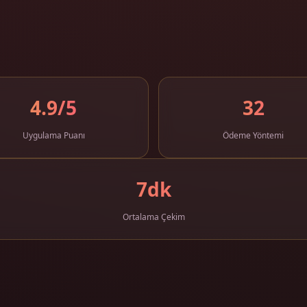
4.9/5
32
Uygulama Puanı
Ödeme Yöntemi
7dk
Ortalama Çekim