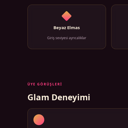
Beyaz Elmas
Giriş seviyesi ayrıcalıklar
ÜYE GÖRÜŞLERI
Glam Deneyimi