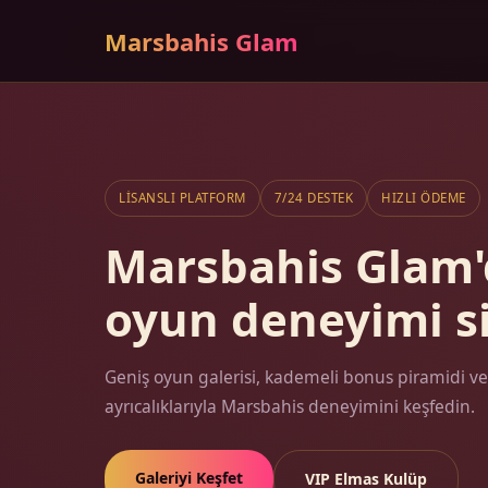
Marsbahis Glam
LISANSLI PLATFORM
7/24 DESTEK
HIZLI ÖDEME
Marsbahis Glam
oyun deneyimi si
Geniş oyun galerisi, kademeli bonus piramidi v
ayrıcalıklarıyla Marsbahis deneyimini keşfedin.
Galeriyi Keşfet
VIP Elmas Kulüp