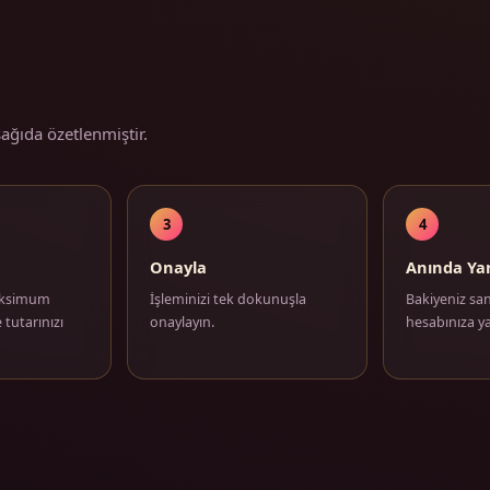
ğıda özetlenmiştir.
3
4
Onayla
Anında Ya
aksimum
İşleminizi tek dokunuşla
Bakiyeniz san
 tutarınızı
onaylayın.
hesabınıza ya