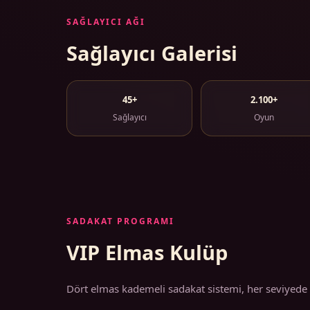
SAĞLAYICI AĞI
Sağlayıcı Galerisi
45+
2.100+
Sağlayıcı
Oyun
SADAKAT PROGRAMI
VIP Elmas Kulüp
Dört elmas kademeli sadakat sistemi, her seviyede fa