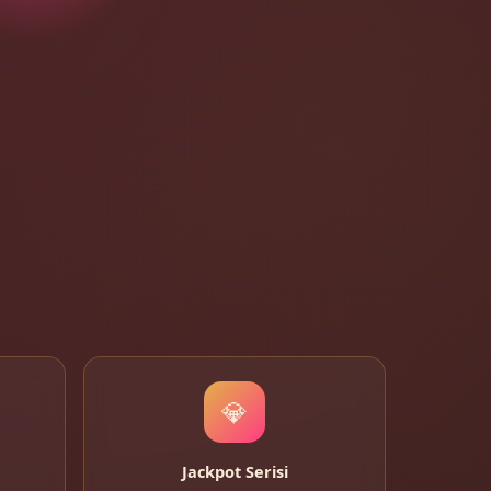
💎
Jackpot Serisi