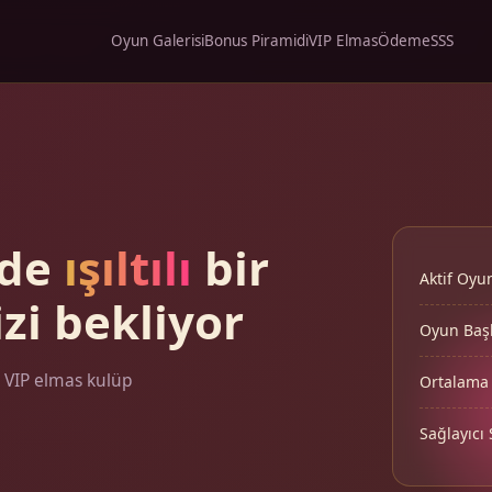
Oyun Galerisi
Bonus Piramidi
VIP Elmas
Ödeme
SSS
'de
ışıltılı
bir
Aktif Oyu
zi bekliyor
Oyun Başl
e VIP elmas kulüp
Ortalama
Sağlayıcı 