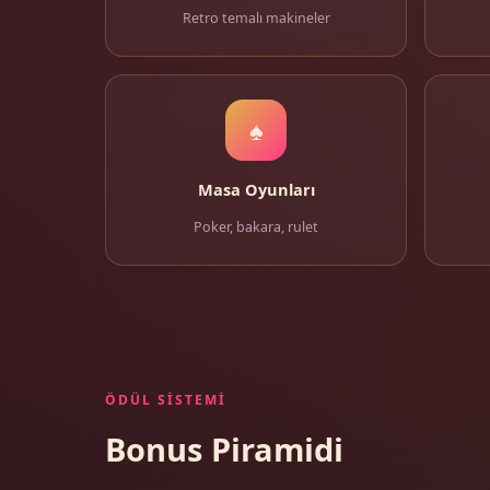
Retro temalı makineler
♠️
Masa Oyunları
Poker, bakara, rulet
ÖDÜL SISTEMI
Bonus Piramidi