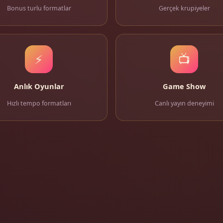
Bonus turlu formatlar
Gerçek krupiyeler
⚡
📺
Anlık Oyunlar
Game Show
Hızlı tempo formatları
Canlı yayın deneyimi