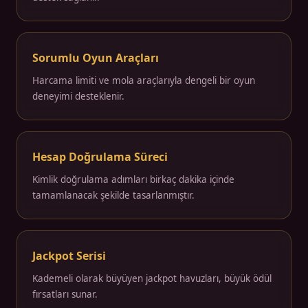
Sorumlu Oyun Araçları
Harcama limiti ve mola araçlarıyla dengeli bir oyun
deneyimi desteklenir.
Hesap Doğrulama Süreci
Kimlik doğrulama adımları birkaç dakika içinde
tamamlanacak şekilde tasarlanmıştır.
Jackpot Serisi
Kademeli olarak büyüyen jackpot havuzları, büyük ödül
fırsatları sunar.