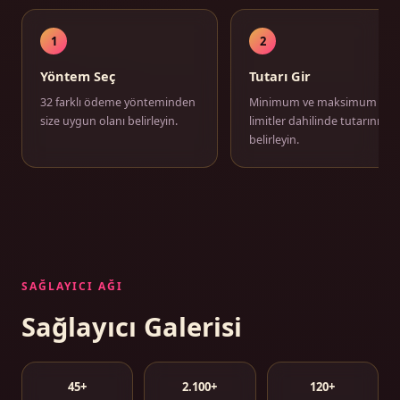
1
2
Yöntem Seç
Tutarı Gir
32 farklı ödeme yönteminden
Minimum ve maksimum
size uygun olanı belirleyin.
limitler dahilinde tutarınızı
belirleyin.
SAĞLAYICI AĞI
Sağlayıcı Galerisi
45+
2.100+
120+