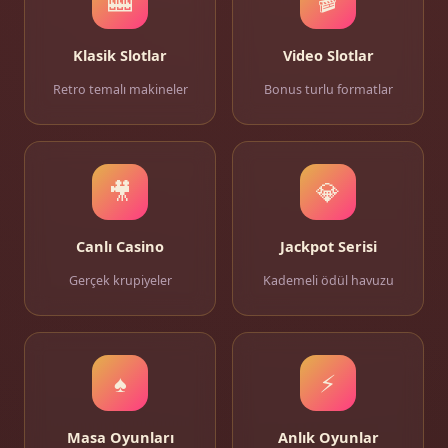
🎰
🎬
Klasik Slotlar
Video Slotlar
Retro temalı makineler
Bonus turlu formatlar
🎥
💎
Canlı Casino
Jackpot Serisi
Gerçek krupiyeler
Kademeli ödül havuzu
♠️
⚡
Masa Oyunları
Anlık Oyunlar