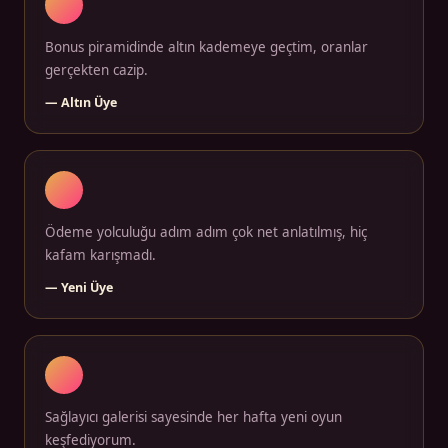
Bonus piramidinde altın kademeye geçtim, oranlar
gerçekten cazip.
— Altın Üye
Ödeme yolculuğu adım adım çok net anlatılmış, hiç
kafam karışmadı.
— Yeni Üye
Sağlayıcı galerisi sayesinde her hafta yeni oyun
keşfediyorum.