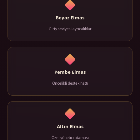
Beyaz Elmas
Giriş seviyesi ayrıcalıklar
Pembe Elmas
Öncelikli destek hattı
Altın Elmas
Özel yönetici ataması