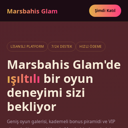
Marsbahis Glam
Şimdi Katıl
LISANSLI PLATFORM
7/24 DESTEK
HIZLI ÖDEME
Marsbahis Glam'de
ışıltılı
bir oyun
deneyimi sizi
bekliyor
Geniş oyun galerisi, kademeli bonus piramidi ve VIP