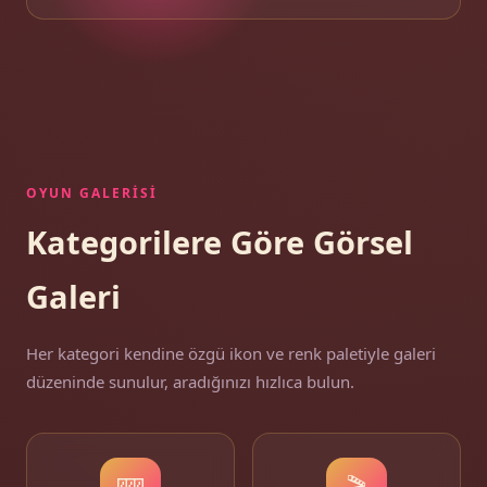
OYUN GALERISI
Kategorilere Göre Görsel
Galeri
Her kategori kendine özgü ikon ve renk paletiyle galeri
düzeninde sunulur, aradığınızı hızlıca bulun.