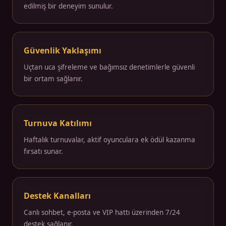
edilmiş bir deneyim sunulur.
Güvenlik Yaklaşımı
Uçtan uca şifreleme ve bağımsız denetimlerle güvenli
bir ortam sağlanır.
Turnuva Katılımı
Haftalık turnuvalar, aktif oyunculara ek ödül kazanma
fırsatı sunar.
Destek Kanalları
Canlı sohbet, e-posta ve VIP hattı üzerinden 7/24
destek sağlanır.