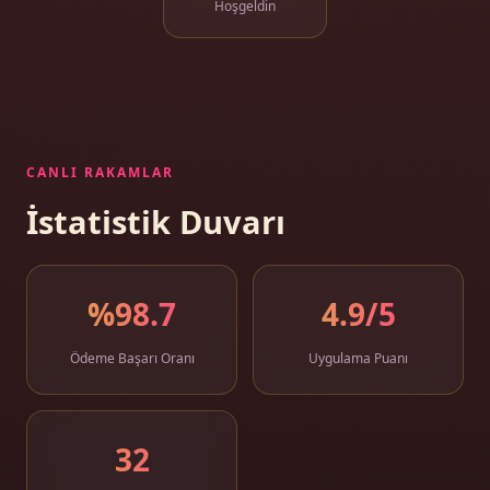
Hoşgeldin
CANLI RAKAMLAR
İstatistik Duvarı
%98.7
4.9/5
Ödeme Başarı Oranı
Uygulama Puanı
32