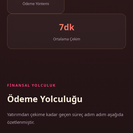
Ödeme Yöntemi
7dk
Ortalama Çekim
FINANSAL YOLCULUK
Ödeme Yolculuğu
Yatırımdan çekime kadar geçen süreç adım adım aşağıda
özetlenmiştir.