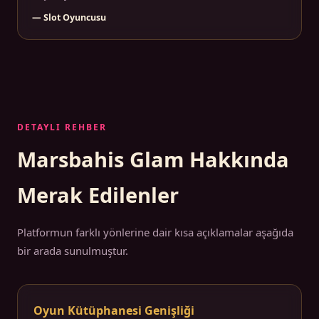
— Slot Oyuncusu
DETAYLI REHBER
Marsbahis Glam Hakkında
Merak Edilenler
Platformun farklı yönlerine dair kısa açıklamalar aşağıda
bir arada sunulmuştur.
Oyun Kütüphanesi Genişliği