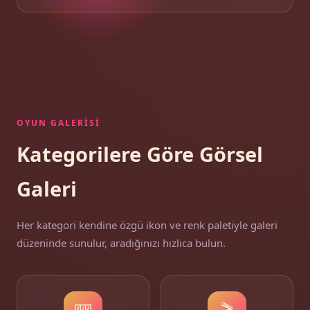
OYUN GALERISI
Kategorilere Göre Görsel
Galeri
Her kategori kendine özgü ikon ve renk paletiyle galeri
düzeninde sunulur, aradığınızı hızlıca bulun.