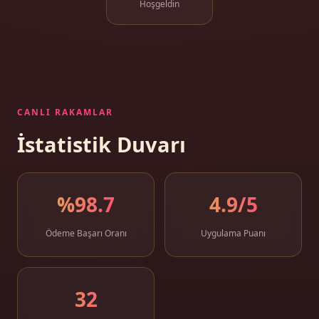
Hoşgeldin
CANLI RAKAMLAR
İstatistik Duvarı
%98.7
4.9/5
Ödeme Başarı Oranı
Uygulama Puanı
32