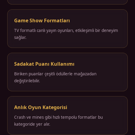
Game Show Formatları
TV formatlı canlı yayın oyunları, etkileşimli bir deneyim
sağlar.
Sadakat Puanı Kullanımı
Biriken puanlar çeşitli ödüllerle mağazadan
değiştirilebilir.
Anlık Oyun Kategorisi
Crash ve mines gibi hızlı tempolu formatlar bu
kategoride yer alır.