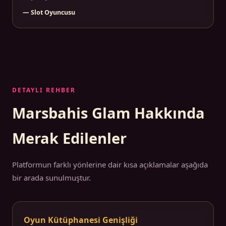
— Slot Oyuncusu
DETAYLI REHBER
Marsbahis Glam Hakkında
Merak Edilenler
Platformun farklı yönlerine dair kısa açıklamalar aşağıda
bir arada sunulmuştur.
Oyun Kütüphanesi Genişliği