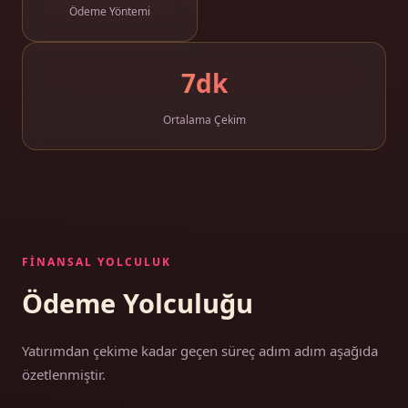
Ödeme Yöntemi
7dk
Ortalama Çekim
FINANSAL YOLCULUK
Ödeme Yolculuğu
Yatırımdan çekime kadar geçen süreç adım adım aşağıda
özetlenmiştir.