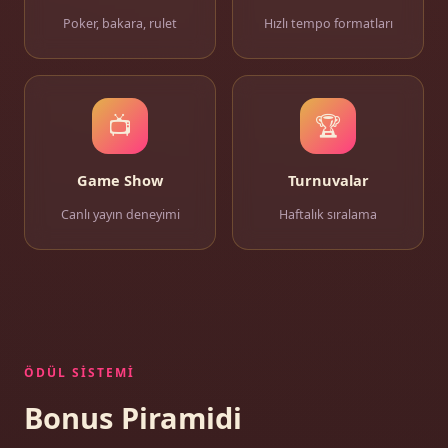
Poker, bakara, rulet
Hızlı tempo formatları
📺
🏆
Game Show
Turnuvalar
Canlı yayın deneyimi
Haftalık sıralama
ÖDÜL SISTEMI
Bonus Piramidi