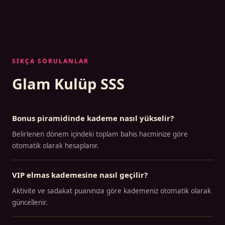
SIKÇA SORULANLAR
Glam Kulüp SSS
Bonus piramidinde kademe nasıl yükselir?
Belirlenen dönem içindeki toplam bahis hacminize göre
otomatik olarak hesaplanır.
VIP elmas kademesine nasıl geçilir?
Aktivite ve sadakat puanınıza göre kademeniz otomatik olarak
güncellenir.