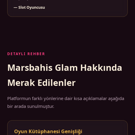
— Slot Oyuncusu
DETAYLI REHBER
Marsbahis Glam Hakkında
Merak Edilenler
Platformun farklı yönlerine dair kısa açıklamalar aşağıda
bir arada sunulmuştur.
Oyun Kütüphanesi Genişliği