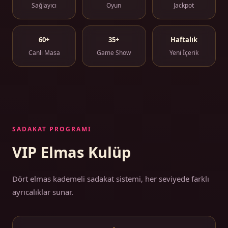
Sağlayıcı
Oyun
Jackpot
60+
35+
Haftalık
Canlı Masa
Game Show
Yeni İçerik
SADAKAT PROGRAMI
VIP Elmas Kulüp
Dört elmas kademeli sadakat sistemi, her seviyede farklı
ayrıcalıklar sunar.