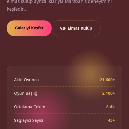
elmas kulüp ayrıcalıklarıyla Marsbahis deneyimini
keşfedin.
Galeriyi Keşfet
VIP Elmas Kulüp
Aktif Oyuncu
21.600+
Oyun Başlığı
2.100+
Ortalama Çekim
8 dk
Sağlayıcı Sayısı
45+