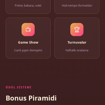
Poker, bakara, rulet
Hızlı tempo formatları
📺
🏆
Game Show
Turnuvalar
Canlı yayın deneyimi
Haftalık sıralama
ÖDÜL SISTEMI
Bonus Piramidi