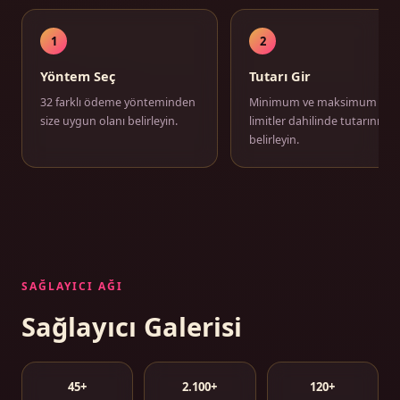
1
2
Yöntem Seç
Tutarı Gir
32 farklı ödeme yönteminden
Minimum ve maksimum
size uygun olanı belirleyin.
limitler dahilinde tutarınızı
belirleyin.
SAĞLAYICI AĞI
Sağlayıcı Galerisi
45+
2.100+
120+