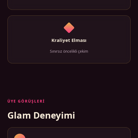
Kraliyet Elması
Sınırsız öncelikli çekim
ÜYE GÖRÜŞLERI
Glam Deneyimi