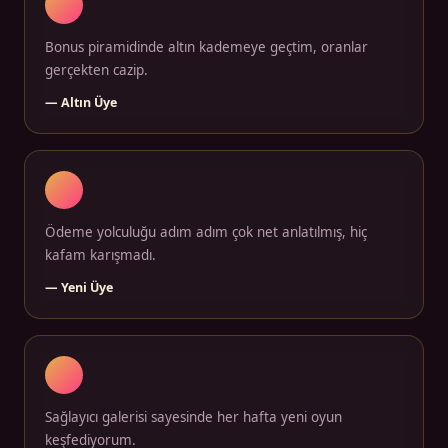
Bonus piramidinde altın kademeye geçtim, oranlar
gerçekten cazip.
— Altın Üye
Ödeme yolculuğu adım adım çok net anlatılmış, hiç
kafam karışmadı.
— Yeni Üye
Sağlayıcı galerisi sayesinde her hafta yeni oyun
keşfediyorum.