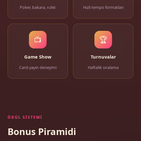
Poker, bakara, rulet
Hızlı tempo formatları
📺
🏆
Game Show
Turnuvalar
Canlı yayın deneyimi
Haftalık sıralama
ÖDÜL SISTEMI
Bonus Piramidi