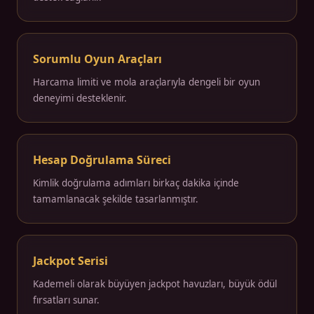
Sorumlu Oyun Araçları
Harcama limiti ve mola araçlarıyla dengeli bir oyun
deneyimi desteklenir.
Hesap Doğrulama Süreci
Kimlik doğrulama adımları birkaç dakika içinde
tamamlanacak şekilde tasarlanmıştır.
Jackpot Serisi
Kademeli olarak büyüyen jackpot havuzları, büyük ödül
fırsatları sunar.