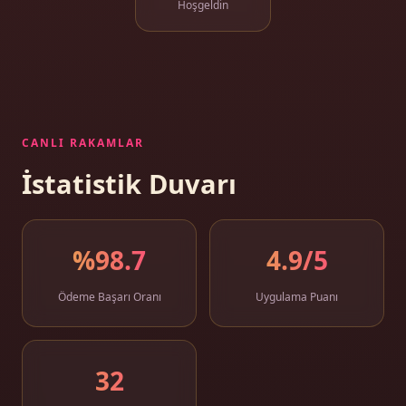
Hoşgeldin
CANLI RAKAMLAR
İstatistik Duvarı
%98.7
4.9/5
Ödeme Başarı Oranı
Uygulama Puanı
32