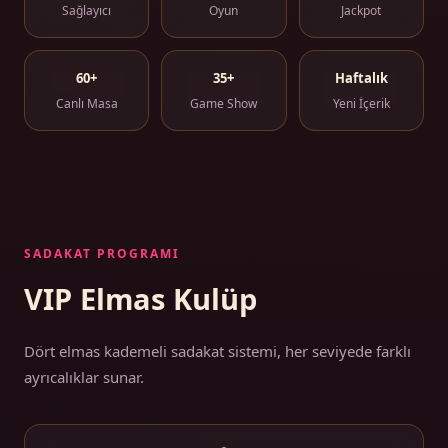
Sağlayıcı
Oyun
Jackpot
60+
35+
Haftalık
Canlı Masa
Game Show
Yeni İçerik
SADAKAT PROGRAMI
VIP Elmas Kulüp
Dört elmas kademeli sadakat sistemi, her seviyede farklı
ayrıcalıklar sunar.