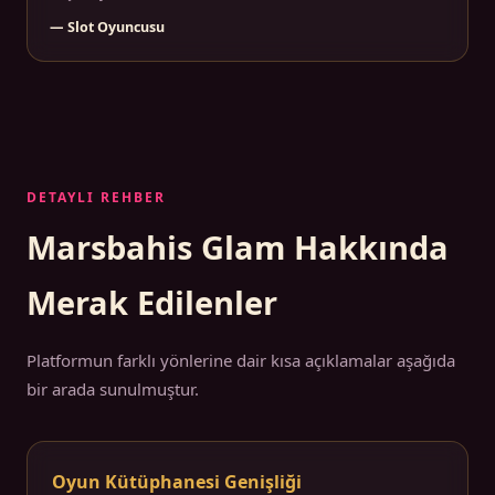
— Slot Oyuncusu
DETAYLI REHBER
Marsbahis Glam Hakkında
Merak Edilenler
Platformun farklı yönlerine dair kısa açıklamalar aşağıda
bir arada sunulmuştur.
Oyun Kütüphanesi Genişliği