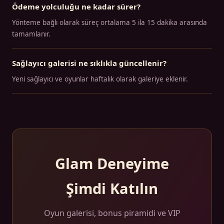
Ödeme yolculuğu ne kadar sürer?
Yönteme bağlı olarak süreç ortalama 5 ila 15 dakika arasında
tamamlanır.
Sağlayıcı galerisi ne sıklıkla güncellenir?
Yeni sağlayıcı ve oyunlar haftalık olarak galeriye eklenir.
Glam Deneyime
Şimdi Katılın
Oyun galerisi, bonus piramidi ve VIP