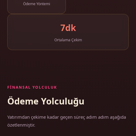
Ödeme Yöntemi
7dk
Ortalama Çekim
FINANSAL YOLCULUK
Ödeme Yolculuğu
Yatırımdan çekime kadar geçen süreç adım adım aşağıda
özetlenmiştir.