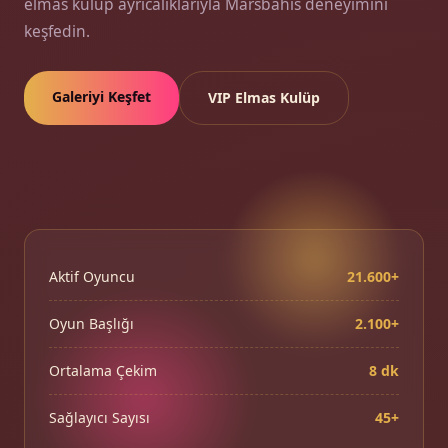
elmas kulüp ayrıcalıklarıyla Marsbahis deneyimini
keşfedin.
Galeriyi Keşfet
VIP Elmas Kulüp
Aktif Oyuncu
21.600+
Oyun Başlığı
2.100+
Ortalama Çekim
8 dk
Sağlayıcı Sayısı
45+