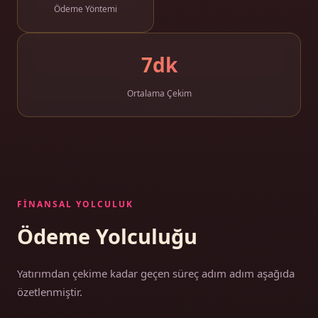
Ödeme Yöntemi
7dk
Ortalama Çekim
FINANSAL YOLCULUK
Ödeme Yolculuğu
Yatırımdan çekime kadar geçen süreç adım adım aşağıda
özetlenmiştir.