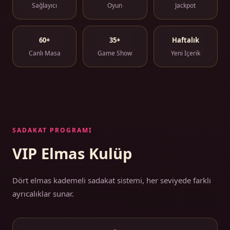
Sağlayıcı
Oyun
Jackpot
60+
35+
Haftalık
Canlı Masa
Game Show
Yeni İçerik
SADAKAT PROGRAMI
VIP Elmas Kulüp
Dört elmas kademeli sadakat sistemi, her seviyede farklı
ayrıcalıklar sunar.