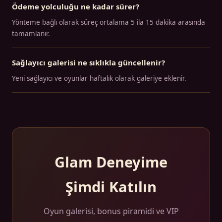
Ödeme yolculuğu ne kadar sürer?
Yönteme bağlı olarak süreç ortalama 5 ila 15 dakika arasında
tamamlanır.
Sağlayıcı galerisi ne sıklıkla güncellenir?
Yeni sağlayıcı ve oyunlar haftalık olarak galeriye eklenir.
Glam Deneyime
Şimdi Katılın
Oyun galerisi, bonus piramidi ve VIP