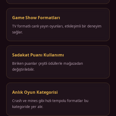
Game Show Formatları
TV formatlı canlı yayın oyunları, etkileşimli bir deneyim
sağlar.
Sadakat Puanı Kullanımı
Biriken puanlar çeşitli ödüllerle mağazadan
değiştirilebilir.
Anlık Oyun Kategorisi
Crash ve mines gibi hızlı tempolu formatlar bu
kategoride yer alır.