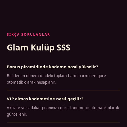
SIKÇA SORULANLAR
Glam Kulüp SSS
Bonus piramidinde kademe nasıl yükselir?
Belirlenen dönem içindeki toplam bahis hacminize göre
otomatik olarak hesaplanır.
VIP elmas kademesine nasıl geçilir?
Aktivite ve sadakat puanınıza göre kademeniz otomatik olarak
güncellenir.