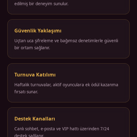
edilmiş bir deneyim sunulur.
Güvenlik Yaklaşımı
Uçtan uca şifreleme ve bağımsız denetimlerle güvenli
bir ortam sağlanır.
Turnuva Katılımı
Haftalık turnuvalar, aktif oyunculara ek ödül kazanma
fırsatı sunar.
Destek Kanalları
Canlı sohbet, e-posta ve VIP hattı üzerinden 7/24
destek sağlanır.