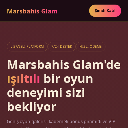
Marsbahis Glam
Şimdi Katıl
LISANSLI PLATFORM
7/24 DESTEK
HIZLI ÖDEME
Marsbahis Glam'de
ışıltılı
bir oyun
deneyimi sizi
bekliyor
Geniş oyun galerisi, kademeli bonus piramidi ve VIP