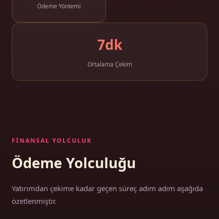
Ödeme Yöntemi
7dk
Ortalama Çekim
FINANSAL YOLCULUK
Ödeme Yolculuğu
Yatırımdan çekime kadar geçen süreç adım adım aşağıda
özetlenmiştir.