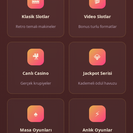
🎰
🎬
Klasik Slotlar
Video Slotlar
Retro temalı makineler
Bonus turlu formatlar
🎥
💎
Canlı Casino
Jackpot Serisi
Gerçek krupiyeler
Kademeli ödül havuzu
♠️
⚡
Masa Oyunları
Anlık Oyunlar