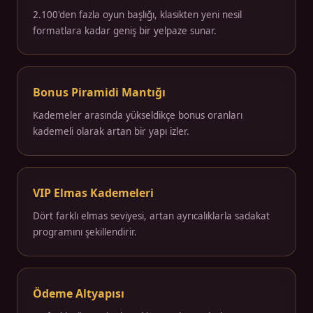
2.100'den fazla oyun başlığı, klasikten yeni nesil
formatlara kadar geniş bir yelpaze sunar.
Bonus Piramidi Mantığı
Kademeler arasında yükseldikçe bonus oranları
kademeli olarak artan bir yapı izler.
VIP Elmas Kademeleri
Dört farklı elmas seviyesi, artan ayrıcalıklarla sadakat
programını şekillendirir.
Ödeme Altyapısı