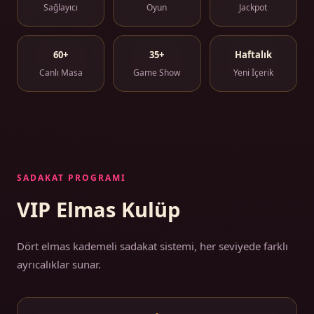
Sağlayıcı
Oyun
Jackpot
60+
35+
Haftalık
Canlı Masa
Game Show
Yeni İçerik
SADAKAT PROGRAMI
VIP Elmas Kulüp
Dört elmas kademeli sadakat sistemi, her seviyede farklı
ayrıcalıklar sunar.