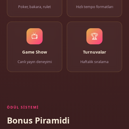
Poker, bakara, rulet
Hızlı tempo formatları
📺
🏆
Game Show
Turnuvalar
Canlı yayın deneyimi
Haftalık sıralama
ÖDÜL SISTEMI
Bonus Piramidi