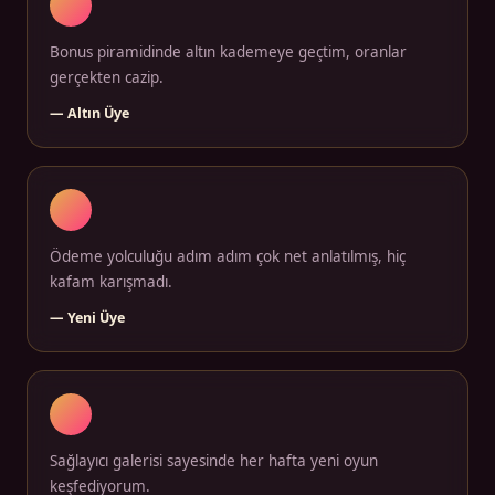
Bonus piramidinde altın kademeye geçtim, oranlar
gerçekten cazip.
— Altın Üye
Ödeme yolculuğu adım adım çok net anlatılmış, hiç
kafam karışmadı.
— Yeni Üye
Sağlayıcı galerisi sayesinde her hafta yeni oyun
keşfediyorum.