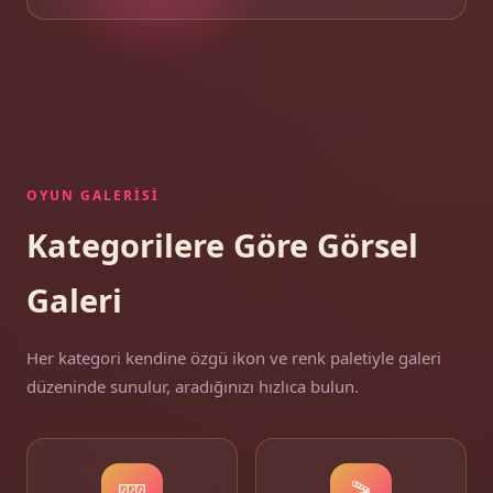
OYUN GALERISI
Kategorilere Göre Görsel
Galeri
Her kategori kendine özgü ikon ve renk paletiyle galeri
düzeninde sunulur, aradığınızı hızlıca bulun.