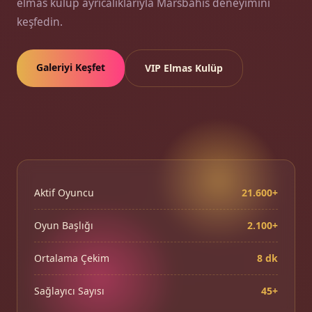
elmas kulüp ayrıcalıklarıyla Marsbahis deneyimini
keşfedin.
Galeriyi Keşfet
VIP Elmas Kulüp
Aktif Oyuncu
21.600+
Oyun Başlığı
2.100+
Ortalama Çekim
8 dk
Sağlayıcı Sayısı
45+