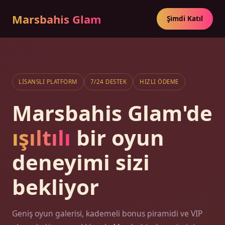
Marsbahis Glam
Şimdi Katıl
LISANSLI PLATFORM
7/24 DESTEK
HIZLI ÖDEME
Marsbahis Glam'de
ışıltılı
bir oyun
deneyimi sizi
bekliyor
Geniş oyun galerisi, kademeli bonus piramidi ve VIP