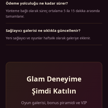
Ödeme yolculuğu ne kadar sürer?
Yönteme bağlı olarak süreç ortalama 5 ila 15 dakika arasında
tamamlanır.
Sağlayıcı galerisi ne sıklıkla güncellenir?
Yeni sağlayıcı ve oyunlar haftalık olarak galeriye eklenir.
Glam Deneyime
Şimdi Katılın
Oyun galerisi, bonus piramidi ve VIP