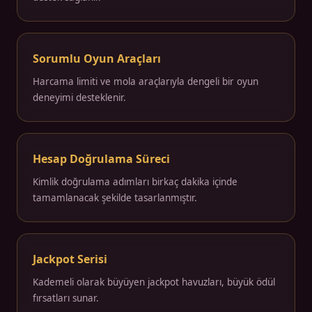
Sorumlu Oyun Araçları
Harcama limiti ve mola araçlarıyla dengeli bir oyun
deneyimi desteklenir.
Hesap Doğrulama Süreci
Kimlik doğrulama adımları birkaç dakika içinde
tamamlanacak şekilde tasarlanmıştır.
Jackpot Serisi
Kademeli olarak büyüyen jackpot havuzları, büyük ödül
fırsatları sunar.