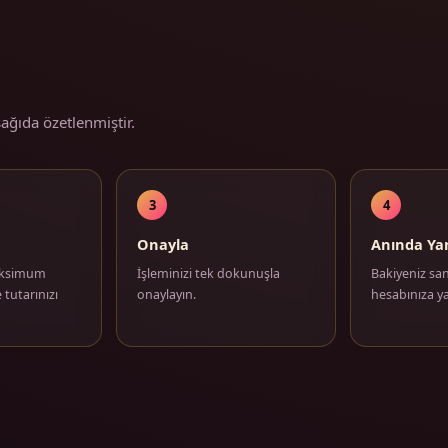
ğıda özetlenmiştir.
3
4
Onayla
Anında Ya
aksimum
İşleminizi tek dokunuşla
Bakiyeniz san
 tutarınızı
onaylayın.
hesabınıza ya