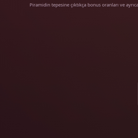
Piramidin tepesine çıktıkça bonus oranları ve ayrıca