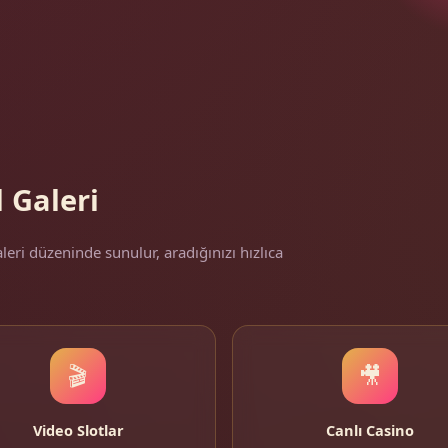
 Galeri
eri düzeninde sunulur, aradığınızı hızlıca
🎬
🎥
Video Slotlar
Canlı Casino