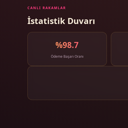
CANLI RAKAMLAR
İstatistik Duvarı
%98.7
Ödeme Başarı Oranı