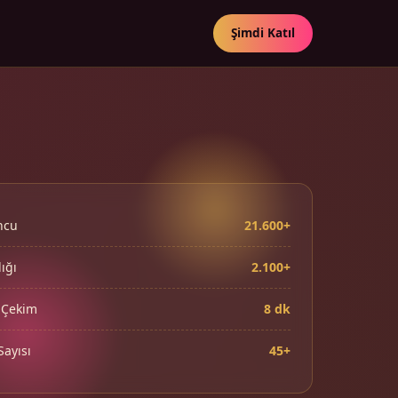
Şimdi Katıl
ncu
21.600+
ığı
2.100+
 Çekim
8 dk
Sayısı
45+