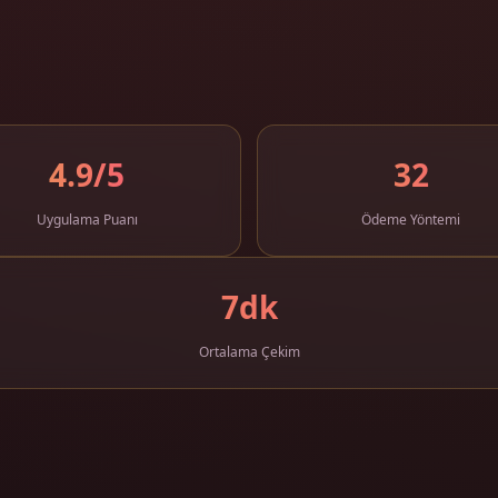
4.9/5
32
Uygulama Puanı
Ödeme Yöntemi
7dk
Ortalama Çekim