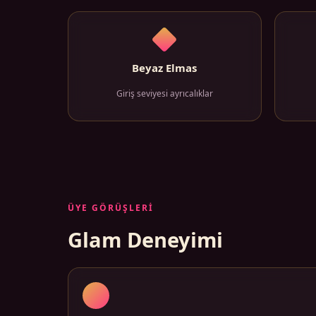
Beyaz Elmas
Giriş seviyesi ayrıcalıklar
ÜYE GÖRÜŞLERI
Glam Deneyimi